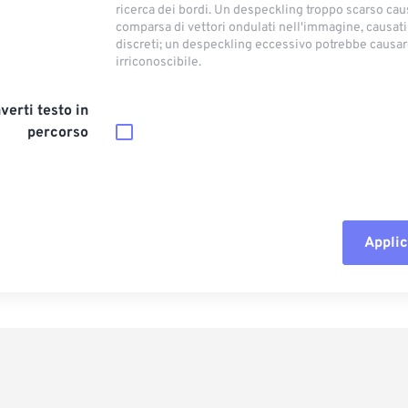
ricerca dei bordi. Un despeckling troppo scarso cau
comparsa di vettori ondulati nell'immagine, causati
discreti; un despeckling eccessivo potrebbe causar
irriconoscibile.
verti testo in
percorso
Applic
Reimposta tut
Applica da p
Salva come p