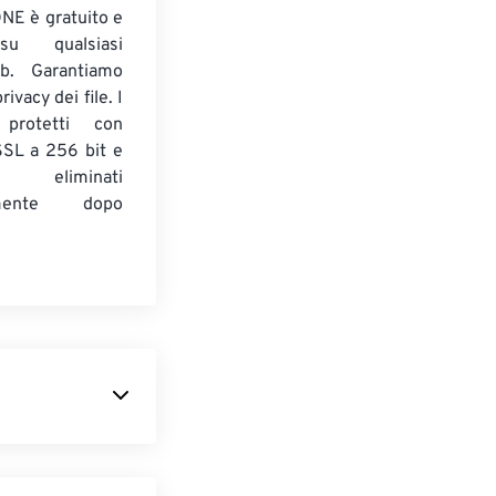
E è gratuito e
su qualsiasi
b. Garantiamo
ivacy dei file. I
 protetti con
 SSL a 256 bit e
 eliminati
amente dopo
te dalla
a vettoriale
e