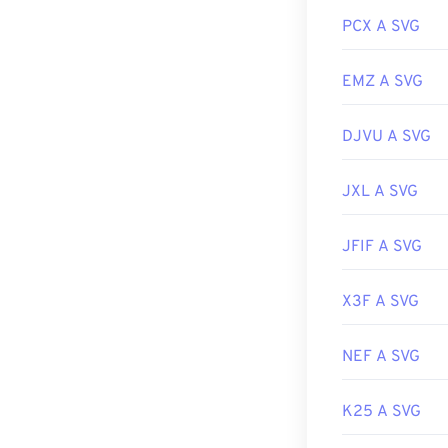
PCX A SVG
Sviluppato da:
Data di rilascio
EMZ A SVG
Link utili:
https://www.li
DJVU A SVG
https://en.wik
JXL A SVG
JFIF A SVG
X3F A SVG
NEF A SVG
K25 A SVG