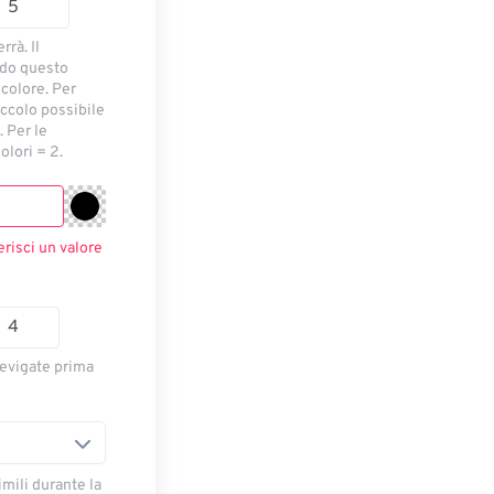
rrà. Il
ndo questo
 colore. Per
piccolo possibile
 Per le
olori = 2.
erisci un valore
levigate prima
imili durante la