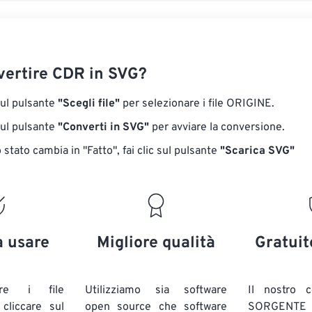
ertire CDR in SVG?
sul pulsante
"Scegli file"
per selezionare i file ORIGINE.
sul pulsante
"Converti in SVG"
per avviare la conversione.
stato cambia in "Fatto", fai clic sul pulsante
"Scarica SVG"
a usare
Migliore qualità
Gratuit
are i file
Utilizziamo sia software
Il nostro c
liccare sul
open source che software
SORG