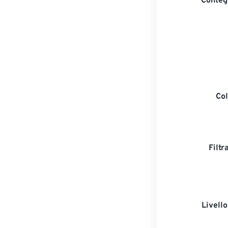
Contegg
Col
Filtr
Livell