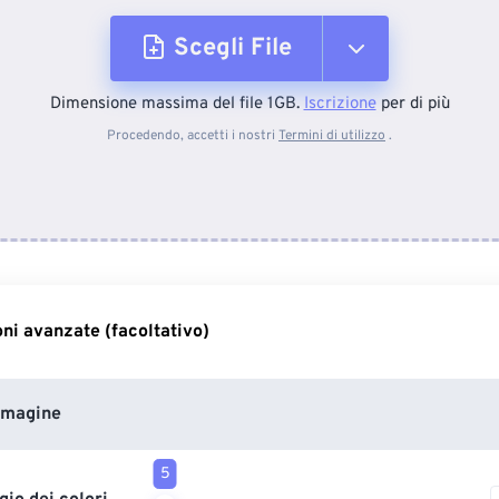
Scegli File
Dimensione massima del file 1GB.
Iscrizione
per di più
Dal dispositivo
Procedendo, accetti i nostri
Termini di utilizzo
.
Da Dropbox
Da Google Drive
ni avanzate (facoltativo)
Da OneDrive
mmagine
Dall'URL
5