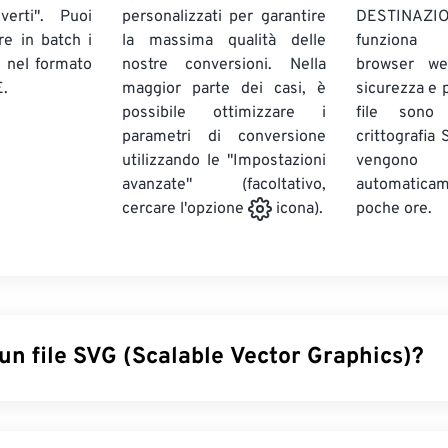
verti". Puoi
personalizzati per garantire
DESTINAZION
ire in batch
i
la massima qualità delle
funziona 
E
nel formato
nostre conversioni. Nella
browser we
.
maggior parte dei casi, è
sicurezza e pr
possibile ottimizzare i
file sono
parametri di conversione
crittografia
utilizzando le "Impostazioni
vengono
avanzate" (facoltativo,
automatic
poche ore.
cercare l'opzione
icona).
un file SVG (Scalable Vector Graphics)?
 Graphics (SVG) è un formato di file open standard e indipenden
 basato su Extensible Markup Language (
XML
), utilizza
la grafic