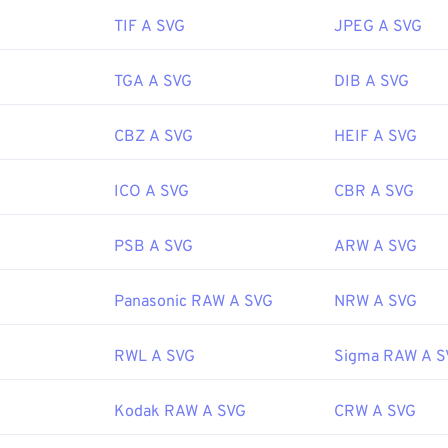
TIF A SVG
JPEG A SVG
World Wide Web Consortium (W3C)
 iniziale:
4 settembre 2001
TGA A SVG
DIB A SVG
fewire.com/svg-file-4120603
CBZ A SVG
HEIF A SVG
ipedia.org/wiki/Scalable_Vector_Graphics
ICO A SVG
CBR A SVG
PSB A SVG
ARW A SVG
Panasonic RAW A SVG
NRW A SVG
RWL A SVG
Sigma RAW A S
Kodak RAW A SVG
CRW A SVG