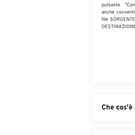
pulsante "Con
anche convert
file SORGENT
DESTINAZIONE
Che cos'è 
Scalable Vector
risoluzione. È