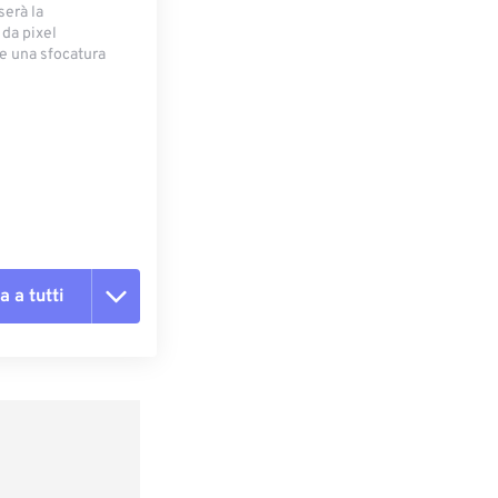
serà la
 da pixel
e una sfocatura
a a tutti
te le opzioni
reimpostazione
redefinito