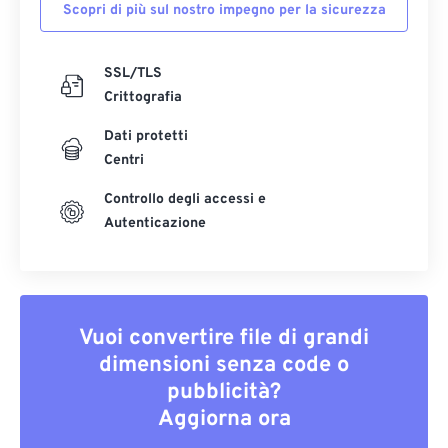
Scopri di più sul nostro impegno per la sicurezza
SSL/TLS
Crittografia
Dati protetti
Centri
Controllo degli accessi e
Autenticazione
Vuoi convertire file di grandi
dimensioni senza code o
pubblicità?
Aggiorna ora