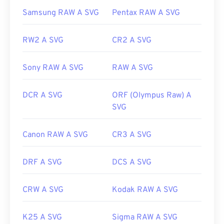
Per la conversione in formati di file non vettoriali,
Samsung RAW A SVG
Pentax RAW A SVG
provate i nostri strumenti
da SVG a GIF
o
da SVG a
PDF
. Per convertire file vettoriali, come da SVG a
JPG, provate i nostri strumenti
da SVG a JPG
o
da
RW2 A SVG
CR2 A SVG
SVG a PNG
.
Sony RAW A SVG
RAW A SVG
Sviluppato da:
World Wide Web Consortium (W3C)
DCR A SVG
ORF (Olympus Raw) A
Data di rilascio iniziale:
4 settembre 2001
SVG
Link utili:
Canon RAW A SVG
CR3 A SVG
https://www.lifewire.com/svg-file-4120603
https://en.wikipedia.org/wiki/Scalable_Vector_Graphics
DRF A SVG
DCS A SVG
CRW A SVG
Kodak RAW A SVG
K25 A SVG
Sigma RAW A SVG