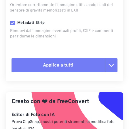
Orientare correttamente l'immagine utilizzando i dati del
sensore di gravità memorizzati in EXIF
Metadati Strip
Rimuovi dall'immagine eventuali profili, EXIF ​​e commenti
per ridurne le dimensioni
Applica a tutti
Reimposta tutte le opzioni
Applica da preimpostazione
Creato con
❤️
da
FreeConvert
Salva come predefinito
Editor di Foto con IA
Prova ClipSnap, i nostri potenti strumenti di modifica foto
basati sull’IA.