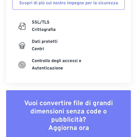
Scopri di più sul nostro impegno per la sicurezza
SSL/TLS
Crittografia
Dati protetti
Centri
Controllo degli accessi e
Autenticazione
Vuoi convertire file di grandi
dimensioni senza code o
pubblicità?
Aggiorna ora