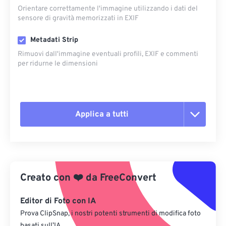
Orientare correttamente l'immagine utilizzando i dati del
sensore di gravità memorizzati in EXIF
Metadati Strip
Rimuovi dall'immagine eventuali profili, EXIF ​​e commenti
per ridurne le dimensioni
Applica a tutti
Reimposta tutte le opzioni
Applica da preimpostazione
Creato con
❤️
da
FreeConvert
Salva come predefinito
Editor di Foto con IA
Prova ClipSnap, i nostri potenti strumenti di modifica foto
basati sull’IA.