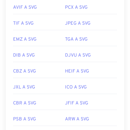
Per la conversione in formati di file non vettoriali,
AVIF A SVG
PCX A SVG
provate i nostri strumenti
da SVG a GIF
o
da SVG a
PDF
. Per convertire file vettoriali, come da SVG a
JPG, provate i nostri strumenti
da SVG a JPG
o
da
TIF A SVG
JPEG A SVG
SVG a PNG
.
EMZ A SVG
TGA A SVG
Sviluppato da:
World Wide Web Consortium (W3C)
DIB A SVG
DJVU A SVG
Data di rilascio iniziale:
4 settembre 2001
Link utili:
CBZ A SVG
HEIF A SVG
https://www.lifewire.com/svg-file-4120603
JXL A SVG
ICO A SVG
https://en.wikipedia.org/wiki/Scalable_Vector_Graphics
CBR A SVG
JFIF A SVG
PSB A SVG
ARW A SVG