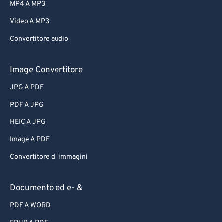
MP4 A MP3
Video A MP3
Convertitore audio
Image Convertitore
JPG A PDF
PDF A JPG
HEIC A JPG
Image A PDF
Convertitore di immagini
Documento ed e- &
PDF A WORD