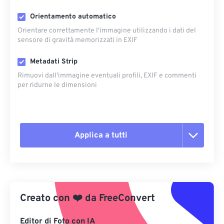
Orientamento automatico
Orientare correttamente l'immagine utilizzando i dati del
sensore di gravità memorizzati in EXIF
Metadati Strip
Rimuovi dall'immagine eventuali profili, EXIF ​​e commenti
per ridurne le dimensioni
Applica a tutti
Reimposta tutte le opzioni
Applica da preimpostazione
Creato con
❤️
da
FreeConvert
Salva come predefinito
Editor di Foto con IA