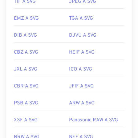
JPG, provate i nostri strumenti
da SVG a JPG
o
da
TIF A SVG
JPEG A SVG
SVG a PNG
.
EMZ A SVG
TGA A SVG
Sviluppato da:
World Wide Web Consortium (W3C)
DIB A SVG
DJVU A SVG
Data di rilascio iniziale:
4 settembre 2001
Link utili:
CBZ A SVG
HEIF A SVG
https://www.lifewire.com/svg-file-4120603
JXL A SVG
ICO A SVG
https://en.wikipedia.org/wiki/Scalable_Vector_Graphics
CBR A SVG
JFIF A SVG
PSB A SVG
ARW A SVG
X3F A SVG
Panasonic RAW A SVG
NRW A SVG
NEF A SVG