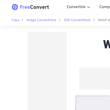
Convertire
Comp
Casa
Image Convertitore
SVG Convertitore
WebP d
W