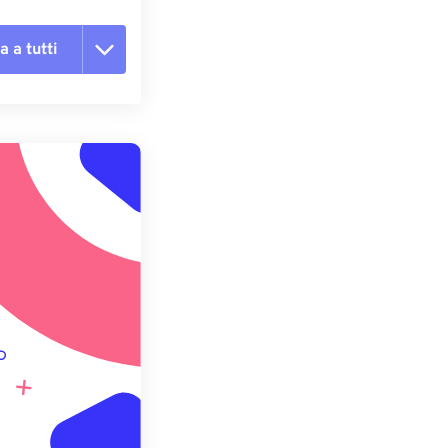
a a tutti
te le opzioni
reimpostazione
redefinito