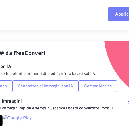
Applic
Reimposta tut
Applica da p
❤️
da
FreeConvert
Salva come p
con IA
nostri potenti strumenti di modifica foto basati sull’IA.
ondo
Generatore di Immagini con IA
Gomma Magica
i Immagini
 immagini rapide e semplici, scarica i nostri convertitori mobili.