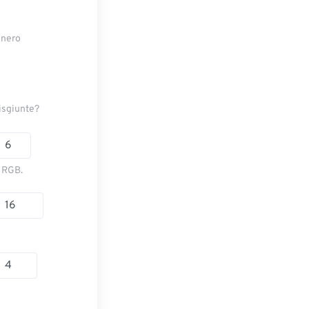
e nero
disgiunte?
e RGB.