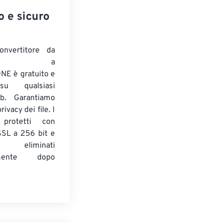
o e sicuro
onvertitore da
ENTE a
E è gratuito e
su qualsiasi
b. Garantiamo
ivacy dei file. I
 protetti con
 SSL a 256 bit e
 eliminati
amente dopo