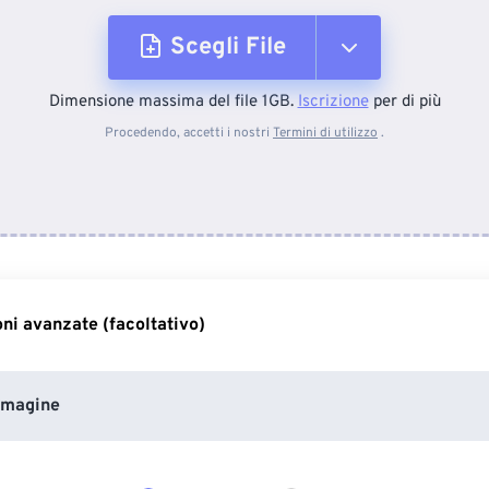
Scegli File
Dimensione massima del file 1GB.
Iscrizione
per di più
Dal dispositivo
Procedendo, accetti i nostri
Termini di utilizzo
.
Da Dropbox
Da Google Drive
ni avanzate (facoltativo)
Da OneDrive
mmagine
Dall'URL