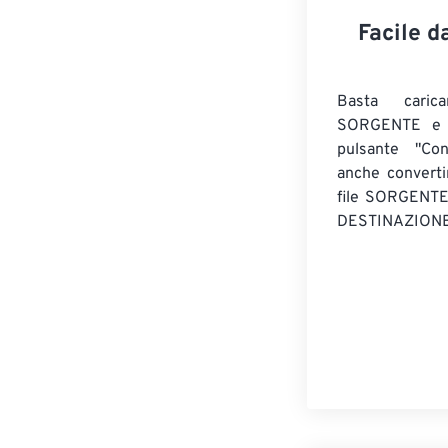
Facile d
Basta caric
SORGENTE e c
pulsante "Con
anche convert
file SORGENT
DESTINAZIONE