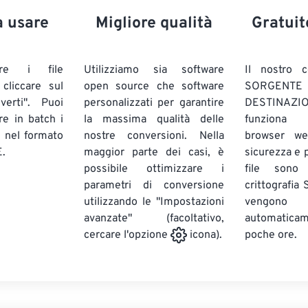
a usare
Migliore qualità
Gratuit
are i file
Utilizziamo sia software
Il nostro c
liccare sul
open source che software
SORG
verti". Puoi
personalizzati per garantire
DESTINAZION
ire in batch
i
la massima qualità delle
funziona 
E
nel formato
nostre conversioni. Nella
browser we
.
maggior parte dei casi, è
sicurezza e pr
possibile ottimizzare i
file sono
parametri di conversione
crittografia
utilizzando le "Impostazioni
vengono
avanzate" (facoltativo,
automatic
poche ore.
cercare l'opzione
icona).