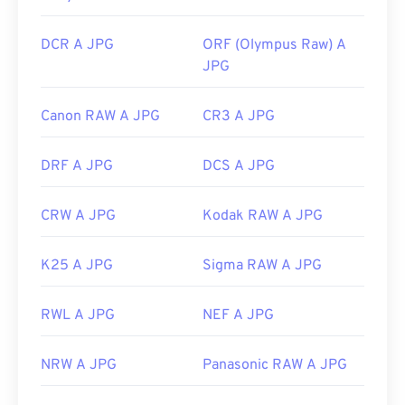
https://en.wikipedia.org/wiki/Scalable_Vector_Graphics
Utilizza il nostro
Selettore colori
per scegliere i
DCR A JPG
ORF (Olympus Raw) A
colori dalle immagini
JPG
Canon RAW A JPG
CR3 A JPG
DRF A JPG
DCS A JPG
CRW A JPG
Kodak RAW A JPG
K25 A JPG
Sigma RAW A JPG
RWL A JPG
NEF A JPG
NRW A JPG
Panasonic RAW A JPG