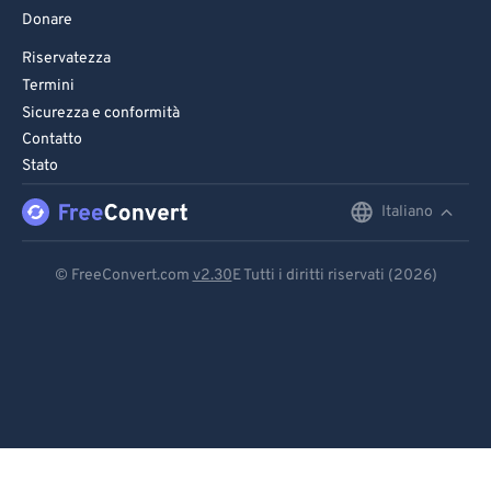
Donare
Riservatezza
Termini
Sicurezza e conformità
Contatto
Stato
Italiano
English
Deutsch
© FreeConvert.com
v2.30
E Tutti i diritti riservati (2026)
Español
Français
Português
Italiano
Dutch