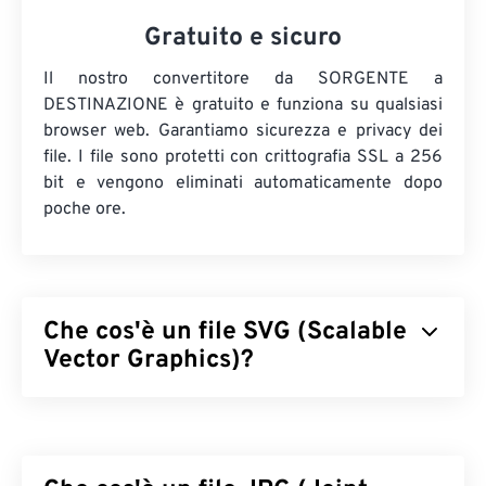
Gratuito e sicuro
Il nostro convertitore da SORGENTE a
DESTINAZIONE è gratuito e funziona su qualsiasi
browser web. Garantiamo sicurezza e privacy dei
file. I file sono protetti con crittografia SSL a 256
bit e vengono eliminati automaticamente dopo
poche ore.
Che cos'è un file SVG (Scalable
Vector Graphics)?
Scalable Vector Graphics (SVG) è un formato di file
open standard e indipendente dalla risoluzione. È
basato su Extensible Markup Language (
XML
),