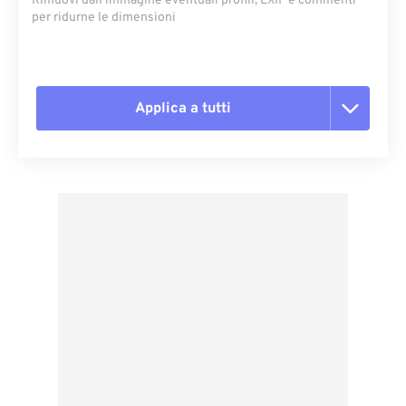
Rimuovi dall'immagine eventuali profili, EXIF ​​e commenti
per ridurne le dimensioni
Applica a tutti
Reimposta tutte le opzioni
Applica da preimpostazione
Salva come predefinito