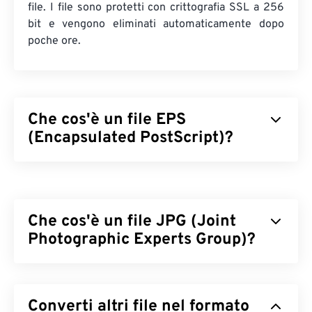
file. I file sono protetti con crittografia SSL a 256
bit e vengono eliminati automaticamente dopo
poche ore.
Che cos'è un file EPS
(Encapsulated PostScript)?
Encapsulated PostScript (EPS) è un formato di file
che contiene istruzioni testuali e grafiche per il
disegno di un'immagine
vettoriale
. Un file EPS
Che cos'è un file JPG (Joint
contiene anche un'immagine incapsulata che
mostra l'aspetto finale dell'immagine, fornendo agli
Photographic Experts Group)?
utenti un'anteprima a bassa risoluzione
dell'immagine anche se non dispongono del
JPG (Joint Photographic Experts Group) è un
software corretto per aprirla completamente. EPS
formato di file universale che utilizza un algoritmo
è comunemente utilizzato per la creazione di
Converti altri file nel formato
per comprimere fotografie e grafica. La notevole