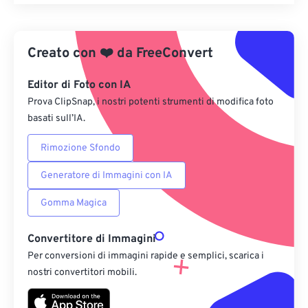
Reimposta tutte le opzioni
Applica da preimpostazione
Creato con
❤️
da
FreeConvert
Salva come predefinito
Editor di Foto con IA
Prova ClipSnap, i nostri potenti strumenti di modifica foto
basati sull’IA.
Rimozione Sfondo
Generatore di Immagini con IA
Gomma Magica
Convertitore di Immagini
Per conversioni di immagini rapide e semplici, scarica i
nostri convertitori mobili.