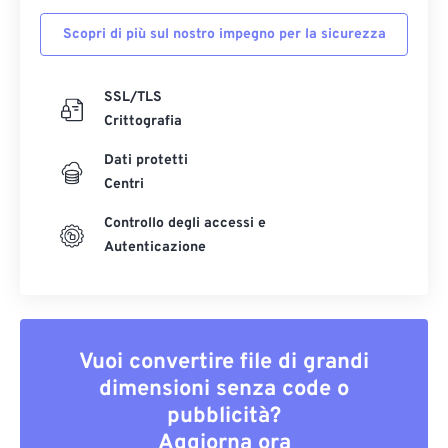
Scopri di più sul nostro impegno per la sicurezza
SSL/TLS
Crittografia
Dati protetti
Centri
Controllo degli accessi e
Autenticazione
Vuoi convertire file di grandi
dimensioni senza code o
pubblicità?
Aggiorna ora