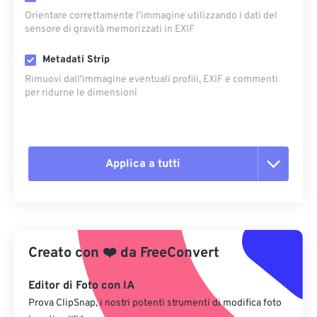
Orientare correttamente l'immagine utilizzando i dati del
sensore di gravità memorizzati in EXIF
Metadati Strip
Rimuovi dall'immagine eventuali profili, EXIF ​​e commenti
per ridurne le dimensioni
Applica a tutti
Reimposta tutte le opzioni
Applica da preimpostazione
Creato con
❤️
da
FreeConvert
Salva come predefinito
Editor di Foto con IA
Prova ClipSnap, i nostri potenti strumenti di modifica foto