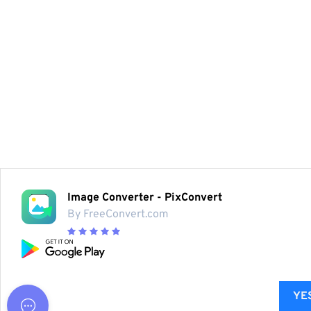
Image Converter - PixConvert
By FreeConvert.com
YES