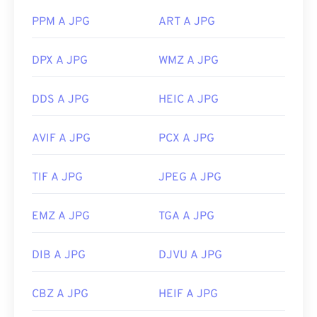
le immagini JPEG, utilizza il nostro strumento
PPM A JPG
ART A JPG
Image Resizer
.
Sviluppato da:
Joint Photographic Experts Group
DPX A JPG
WMZ A JPG
Data di rilascio iniziale:
18 settembre 1992
Strumenti JPG correlati:
DDS A JPG
HEIC A JPG
Utilizza il nostro
Selettore colori
per scegliere i
AVIF A JPG
PCX A JPG
colori dalle immagini
TIF A JPG
JPEG A JPG
EMZ A JPG
TGA A JPG
DIB A JPG
DJVU A JPG
CBZ A JPG
HEIF A JPG