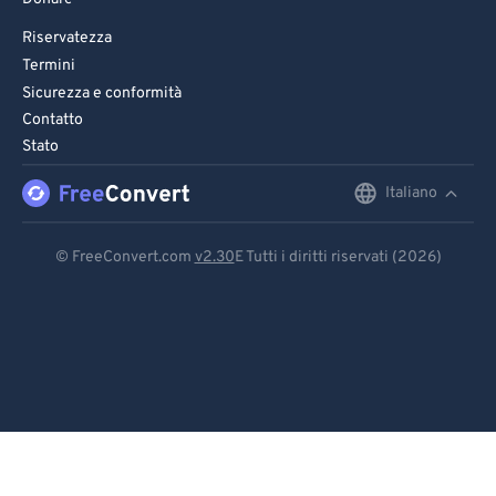
Riservatezza
Termini
Sicurezza e conformità
Contatto
Stato
Italiano
English
Deutsch
© FreeConvert.com
v2.30
E Tutti i diritti riservati (2026)
Español
Français
Português
Italiano
Dutch