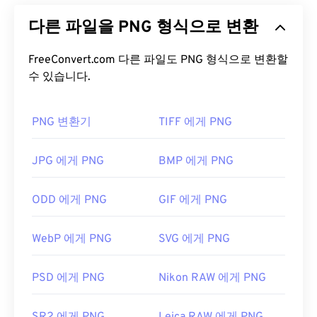
이미지를 압축하는
래스터 기반
파일 형식입니다.
다른 파일을 PNG 형식으로 변환
PNG 이미지는
RGB
또는
RGBA
색상을 사용할 수 있
으며 투명도를 지원하여 아이콘이나 그래픽 디자인
에 사용하기 적합합니다. PNG는 투명도가 더 높은 애
FreeConvert.com 다른 파일도 PNG 형식으로 변환할
니메이션도 지원합니다(
수 있습니다.
GIF를 APNG로
변환하는 방
법을 확인해 보세요). PNG를 사용하면 다음과 같은
이점이 있습니다. 또한 PNG는
무손실 압축을
사용하
PNG 변환기
TIFF 에게 PNG
는
개방형 포맷
입니다.
PNG 파일을 어떻게 여나요?
JPG 에게 PNG
BMP 에게 PNG
일반적으로 PNG 파일은 운영 체제의 기본 이미지 뷰
ODD 에게 PNG
GIF 에게 PNG
어에서 열립니다. PNG 파일은 모든 웹 브라우저에서
도 쉽게 볼 수 있습니다. PNG 파일을 여는 데 문제가
WebP 에게 PNG
SVG 에게 PNG
있는 경우
PNG-JPG
,
PNG-WebP
또는
PNG-BMP
변
환기를 사용하세요.
PSD 에게 PNG
Nikon RAW 에게 PNG
GIMP
나
Adobe Photoshop
과 같은 대체 프로그램은