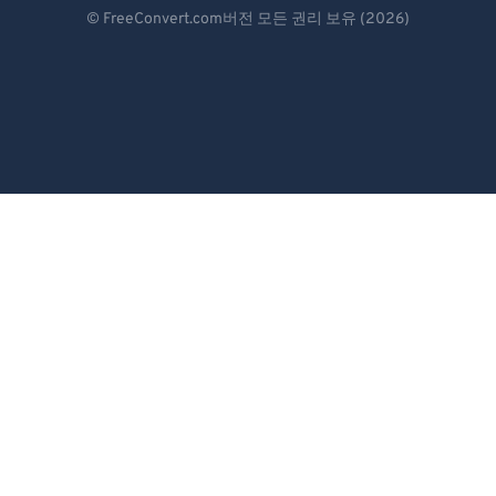
Deutsch
© FreeConvert.com버전 모든 권리 보유 (2026)
Español
Français
Português
Italiano
Dutch
日本語
简体中文
繁體中文
한국어
Svenska