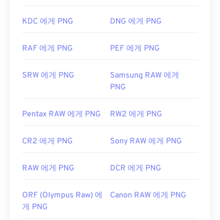
운 기능 중 하나는 이미지, 특히 투명한 배경에 투명
최초 출시:
1996년
효과를 적용할 수 있다는 것입니다.
KDC 에게 PNG
DNG 에게 PNG
유용한 링크:
https://www.lifewire.com/djvu-file-2620674
RAF 에게 PNG
PEF 에게 PNG
개발자:
PNG 개발 그룹
https://filext.com/file-extension/DJVU
최초 출시:
1996년 10월 1일
SRW 에게 PNG
Samsung RAW 에게
유용한 링크:
PNG
PNG에 대한 LifeWire 기사
Pentax RAW 에게 PNG
RW2 에게 PNG
PNG에 대한 위키 문서
관련 PNG 도구:
CR2 에게 PNG
Sony RAW 에게 PNG
색상 선택기를
사용하여 이미지에서 색상을 선택하
세요
RAW 에게 PNG
DCR 에게 PNG
ORF (Olympus Raw) 에
Canon RAW 에게 PNG
게 PNG