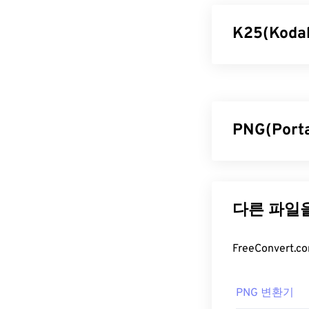
K25(Ko
코닥 DC25 카
하 결합 소자(C
터 2000년대
였습니다.
PNG(Por
K25 파일
PNG(Portab
K25 파일을 
니다. PNG 이
MP
입니다. Mic
그래픽 디자인에
macOS에서는
를 APNG로
변환
폼, 무료
darkta
한 PNG는
무손
K25를 변환하려면
PNG 파일
제(OS)를 사용
BatchPhoto를
PNG 변환기
일반적으로 PNG