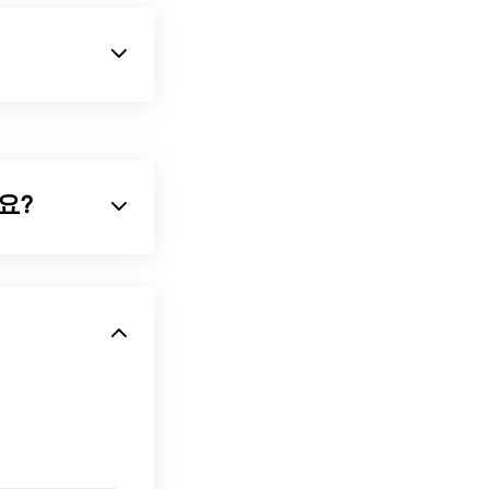
 373픽셀
의 전
 1990년대부
일 형식 중 하나
가요?
기반
파일 형식입
 뷰어는
XnView
하여 아이콘이나
권장합니다.
 지원합니다(
GIF
스, 크로스 플랫
이 있습니다. 또
Unix 운영 체
dows에서는
은 모든 웹 브라