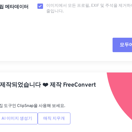
이미지에서 모든 프로필, EXIF ​​및 주석을 제거
립 메타데이터
줄입니다.
모두
모든
사전
 제작되었습니다
❤️
제작
FreeConvert
사전
집 도구인 ClipSnap을 사용해 보세요.
AI 이미지 생성기
매직 지우개