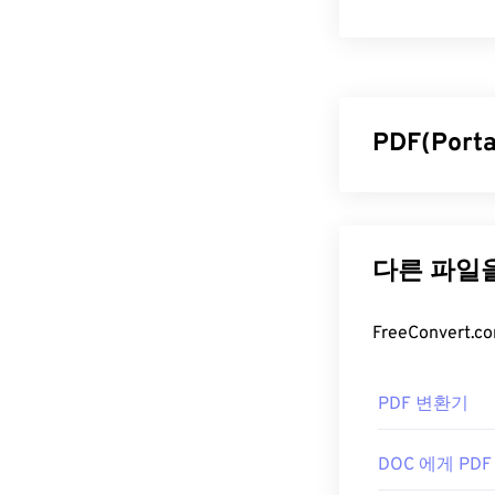
펜탁스 일렉트로
편집 및 압축되
구 기능, 수정 
PDF(Por
PEF 파일
Ricoh Imaging
PDF(Portab
이 소프트웨어가 
일 형식으로, 오
로그램으로는
P
원본 문서 형식
그램이 아닌 
항상 동일하게 
다른 많은 프로그램
PDF 파일
모두에서
Adobe
합합니다. Linu
PDF 파일을 
다. PEF는 일반적으로
PDF 변환기
는 PDF 표준을 
PEF to TIFF
), 
사용하기는 전혀
로 변환됩니다.
많아서 다소 불
DOC 에게 PDF
개발자:
Ricoh I