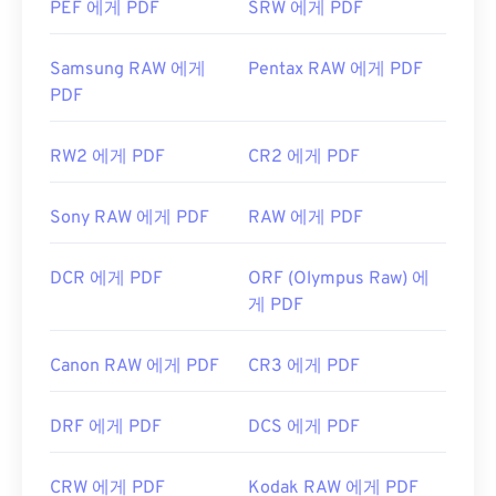
PEF 에게 PDF
SRW 에게 PDF
https://acrobat.adobe.com/us/en/why-
adobe/about-adobe-pdf.html
Samsung RAW 에게
Pentax RAW 에게 PDF
PDF
RW2 에게 PDF
CR2 에게 PDF
Sony RAW 에게 PDF
RAW 에게 PDF
DCR 에게 PDF
ORF (Olympus Raw) 에
게 PDF
Canon RAW 에게 PDF
CR3 에게 PDF
DRF 에게 PDF
DCS 에게 PDF
CRW 에게 PDF
Kodak RAW 에게 PDF