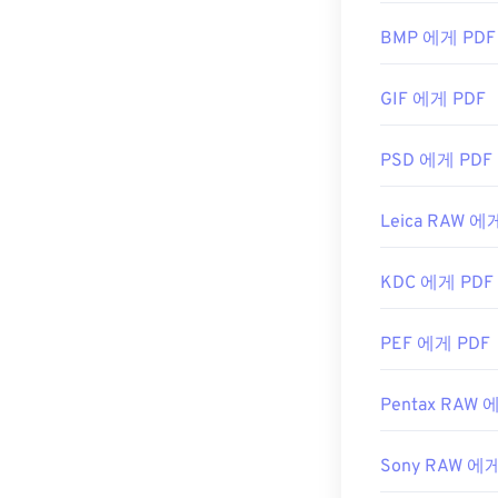
사용하기는 전혀
많아서 다소 불
BMP 에게 PDF
Chrome과 F
GIF 에게 PDF
기능이나 확장 
를 클릭하면 자
SumatraPDF
PSD 에게 PDF
개발자:
ISO
Leica RAW 에
최초 출시:
199
유용한 링크:
KDC 에게 PDF
https://en.w
https://acroba
PEF 에게 PDF
Pentax RAW 
Sony RAW 에게