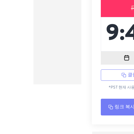
클
*PST 현재 사
링크 복