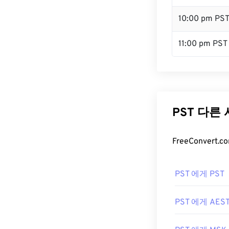
10:00 pm PS
11:00 pm PST
PST 다른
FreeConver
PST 에게 PST
PST 에게 AES