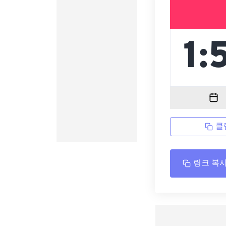
클
링크 복