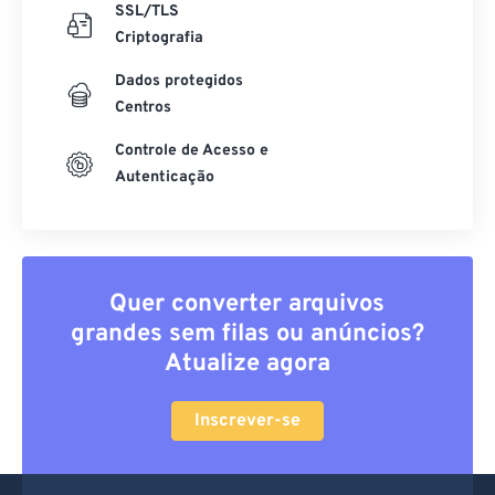
SSL/TLS
Criptografia
Dados protegidos
Centros
Controle de Acesso e
Autenticação
Quer converter arquivos
grandes sem filas ou anúncios?
Atualize agora
Inscrever-se