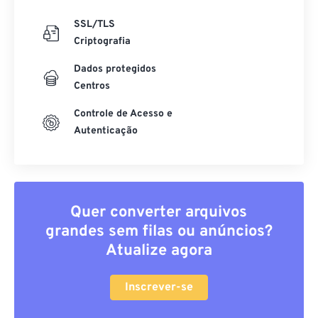
SSL/TLS
Criptografia
Dados protegidos
Centros
Controle de Acesso e
Autenticação
Quer converter arquivos
grandes sem filas ou anúncios?
Atualize agora
Inscrever-se