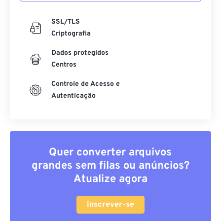
SSL/TLS
Criptografia
Dados protegidos
Centros
Controle de Acesso e
Autenticação
Quer converter arquivos
grandes sem filas ou anúncios?
Atualize agora
Inscrever-se