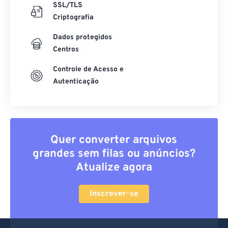
SSL/TLS
Criptografia
Dados protegidos
Centros
Controle de Acesso e
Autenticação
Quer converter arquivos
grandes sem filas ou anúncios?
Atualize agora
Inscrever-se