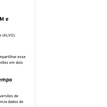
EM e
e (ALVO).
mpartilhar esse
niões em dois
tempo
nversões de
encia dados de