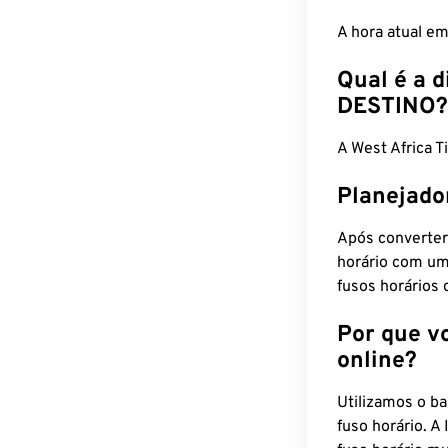
A hora atual e
Qual é a d
DESTINO?
A West Africa 
Planejado
Após converter
horário com um
fusos horários 
Por que v
online?
Utilizamos o b
fuso horário. A