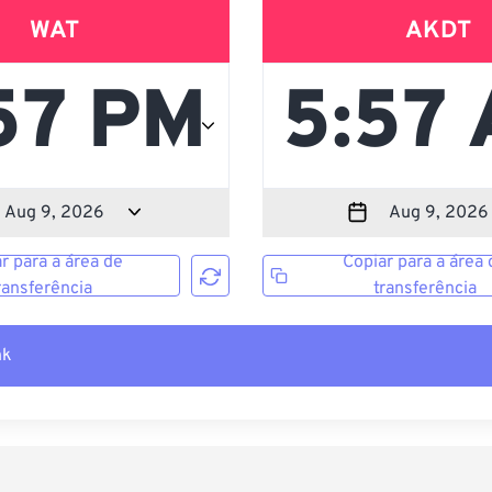
WAT
AKDT
r para a área de
Copiar para a área 
ransferência
transferência
nk