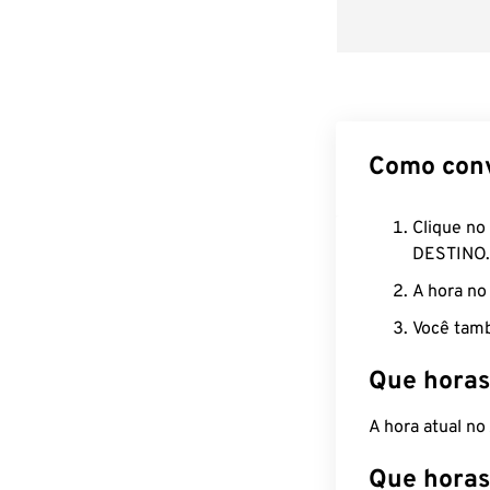
Como con
Clique no
DESTINO.
A hora no
Você tamb
Que horas
A hora atual n
Que horas