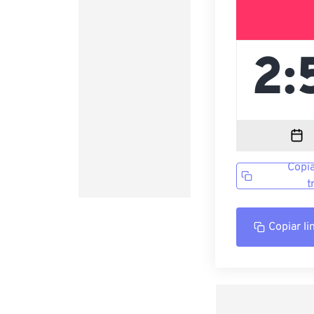
Copia
t
Copiar li