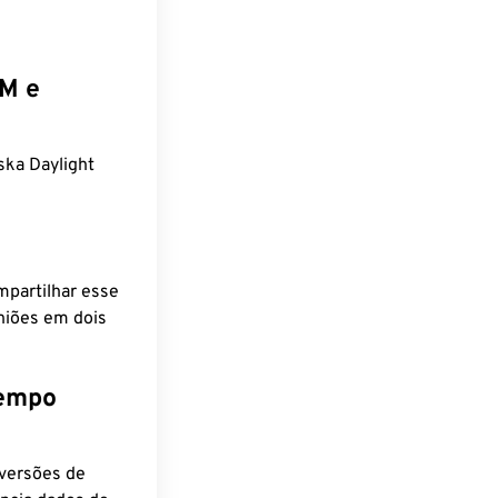
EM e
ka Daylight
mpartilhar esse
niões em dois
tempo
nversões de