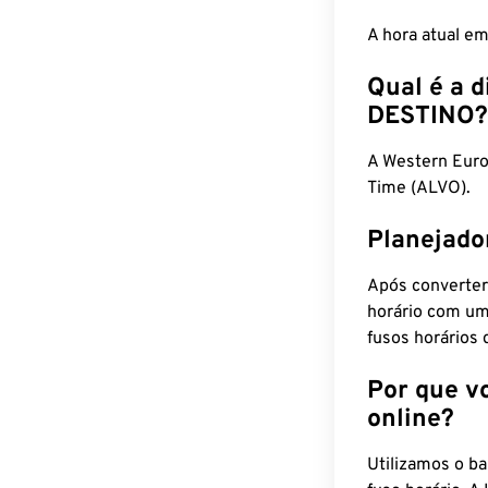
A hora atual e
Qual é a d
DESTINO?
A Western Eur
Time (ALVO).
Planejado
Após converter
horário com um
fusos horários 
Por que v
online?
Utilizamos o b