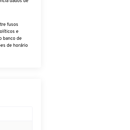
encia dados de
tre fusos
líticos e
o banco de
es de horário