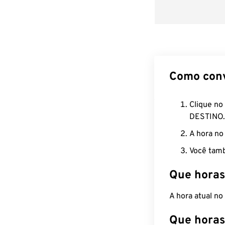
Como con
Clique no
DESTINO.
A hora no
Você tamb
Que horas
A hora atual n
Que horas