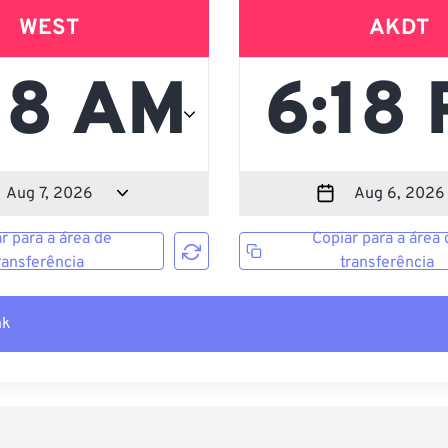
WEST
AKDT
r para a área de
Copiar para a área 
ransferência
transferência
nk