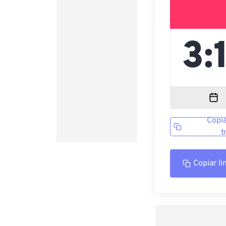
Copia
t
Copiar li