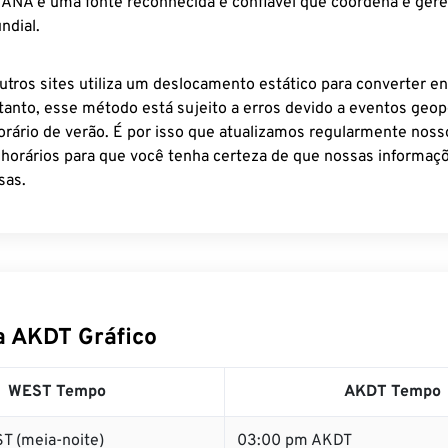
 IANA é uma fonte reconhecida e confiável que coordena e ger
ndial.
utros sites utiliza um deslocamento estático para converter en
tanto, esse método está sujeito a erros devido a eventos geopo
rário de verão. É por isso que atualizamos regularmente noss
 horários para que você tenha certeza de que nossas informaçõ
sas.
 AKDT Gráfico
WEST Tempo
AKDT Tempo
T (meia-noite)
03:00 pm AKDT