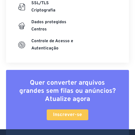
SSL/TLS
Criptografia
Dados protegidos
Centros
Controle de Acesso e
Autenticação
Quer converter arquivos
grandes sem filas ou anúncios?
Atualize agora
Inscrever-se