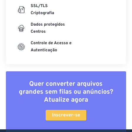
SSL/TLS
Criptografia
Dados protegidos
Centros
Controle de Acesso e
Autenticação
Quer converter arquivos
grandes sem filas ou anúncios?
Atualize agora
Inscrever-se