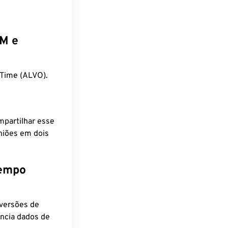
EM e
Time (ALVO).
mpartilhar esse
niões em dois
tempo
nversões de
encia dados de