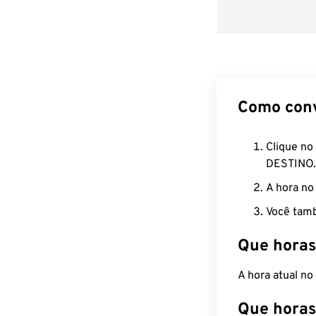
Como con
Clique no
DESTINO.
A hora no
Você tamb
Que horas
A hora atual n
Que horas