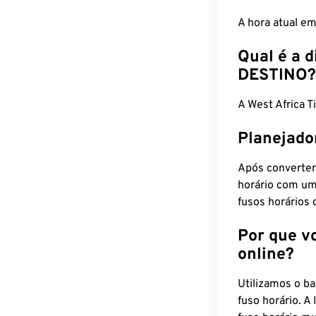
A hora atual e
Qual é a d
DESTINO?
A West Africa 
Planejado
Após converter
horário com um
fusos horários 
Por que v
online?
Utilizamos o b
fuso horário. A