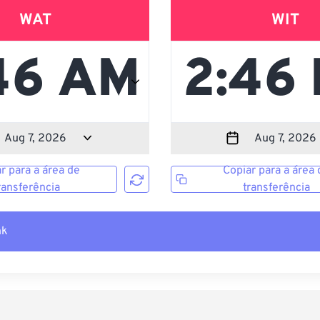
WAT
WIT
r para a área de
Copiar para a área 
ransferência
transferência
nk