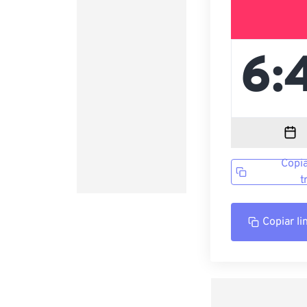
Copia
t
Copiar li