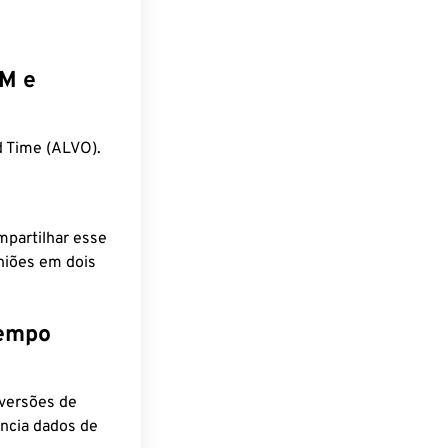
EM e
 Time (ALVO).
mpartilhar esse
niões em dois
tempo
nversões de
encia dados de