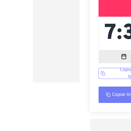
Copia
t
Copiar li