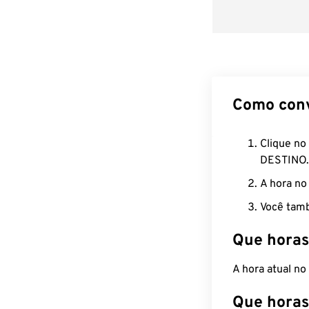
Como con
Clique no
DESTINO.
A hora no
Você tamb
Que horas
A hora atual n
Que horas