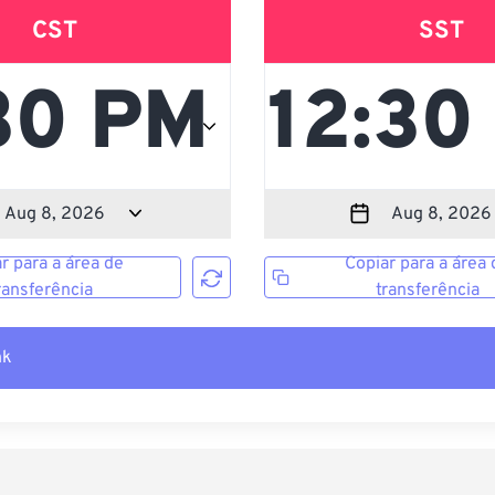
CST
SST
r para a área de
Copiar para a área 
ransferência
transferência
nk