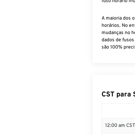
fuso horário mu
A maioria dos o
horários. No en
mudanças no ho
dados de fusos
são 100% preci
CST para 
12:00 am CST 