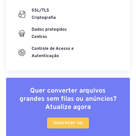
SSL/TLS
Criptografia
Dados protegidos
Centros
Controle de Acesso e
Autenticação
Quer converter arquivos
grandes sem filas ou anúncios?
Atualize agora
Inscrever-se