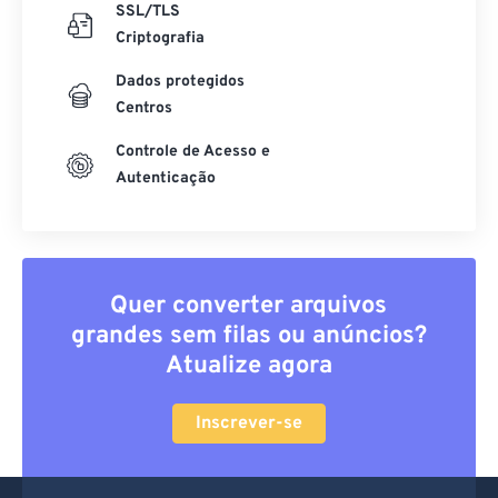
SSL/TLS
Criptografia
Dados protegidos
Centros
Controle de Acesso e
Autenticação
Quer converter arquivos
grandes sem filas ou anúncios?
Atualize agora
Inscrever-se