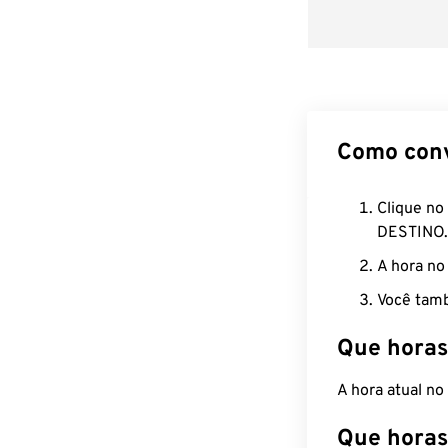
Como con
Clique no
DESTINO.
A hora no
Você tamb
Que horas
A hora atual n
Que horas