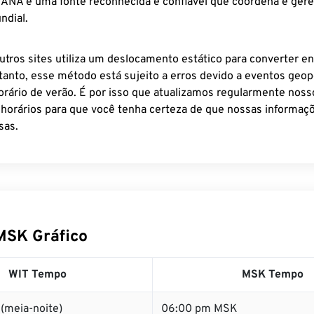
 IANA é uma fonte reconhecida e confiável que coordena e ger
ndial.
utros sites utiliza um deslocamento estático para converter en
tanto, esse método está sujeito a erros devido a eventos geopo
rário de verão. É por isso que atualizamos regularmente noss
 horários para que você tenha certeza de que nossas informaçõ
sas.
MSK Gráfico
WIT Tempo
MSK Tempo
(meia-noite)
06:00 pm MSK