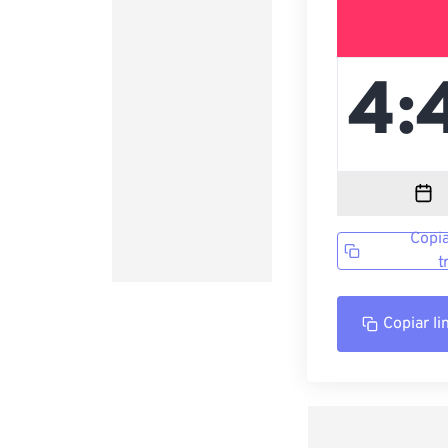
Copia
t
Copiar li