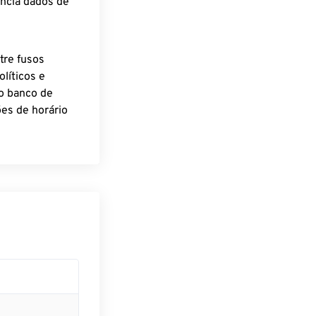
encia dados de
tre fusos
líticos e
o banco de
es de horário