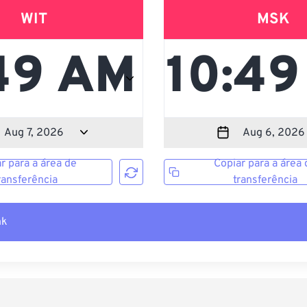
WIT
MSK
r para a área de
Copiar para a área 
ransferência
transferência
nk