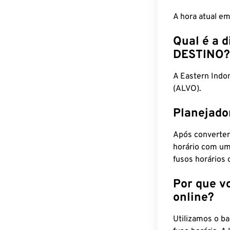
A hora atual e
Qual é a d
DESTINO?
A Eastern Ind
(ALVO).
Planejado
Após converter
horário com um
fusos horários 
Por que v
online?
Utilizamos o b