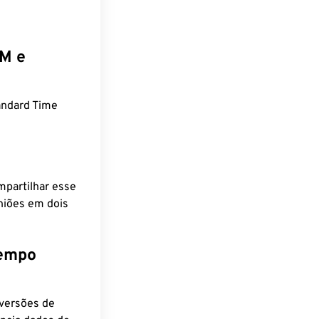
EM e
ndard Time
mpartilhar esse
niões em dois
tempo
nversões de