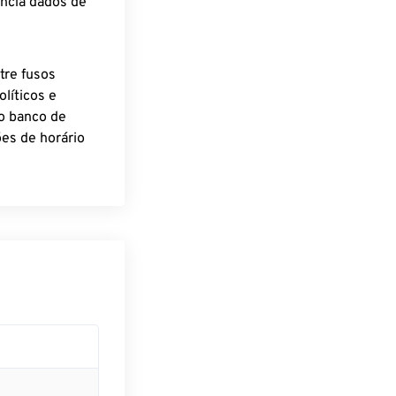
encia dados de
tre fusos
líticos e
o banco de
es de horário