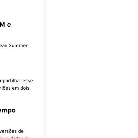
EM e
pean Summer
mpartilhar esse
niões em dois
tempo
nversões de