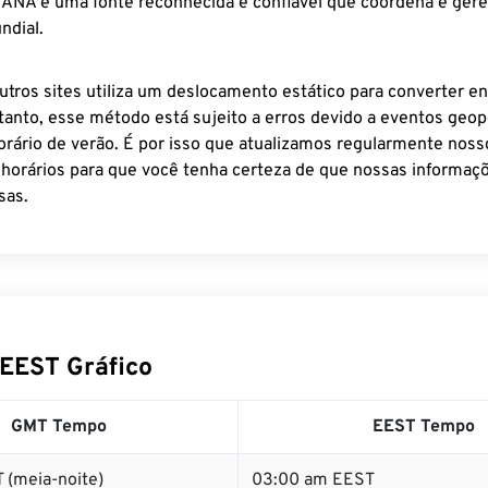
 IANA é uma fonte reconhecida e confiável que coordena e ger
ndial.
utros sites utiliza um deslocamento estático para converter en
tanto, esse método está sujeito a erros devido a eventos geopo
rário de verão. É por isso que atualizamos regularmente noss
 horários para que você tenha certeza de que nossas informaçõ
sas.
EEST Gráfico
GMT Tempo
EEST Tempo
 (meia-noite)
03:00 am EEST