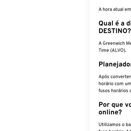
A hora atual e
Qual é a d
DESTINO?
A Greenwich M
Time (ALVO).
Planejado
Após converter
horário com um
fusos horários 
Por que v
online?
Utilizamos o b