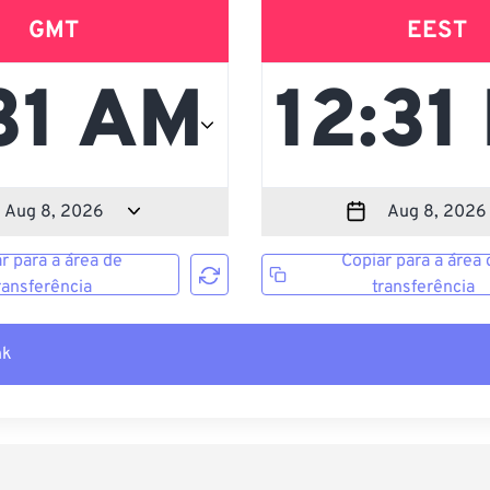
GMT
EEST
r para a área de
Copiar para a área 
ransferência
transferência
nk