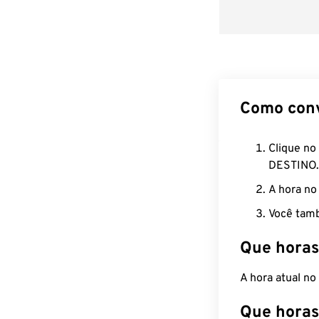
Como con
Clique no
DESTINO.
A hora no
Você tamb
Que horas
A hora atual n
Que horas