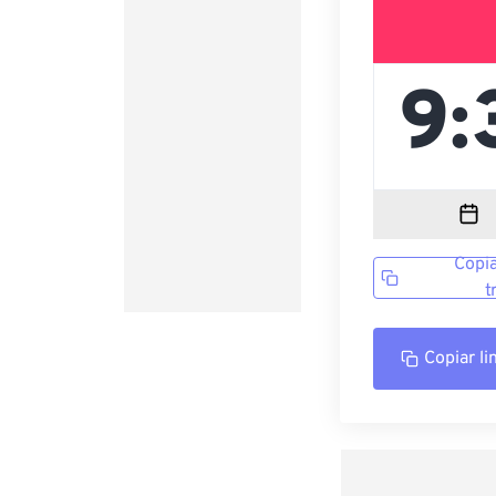
Copia
t
Copiar li