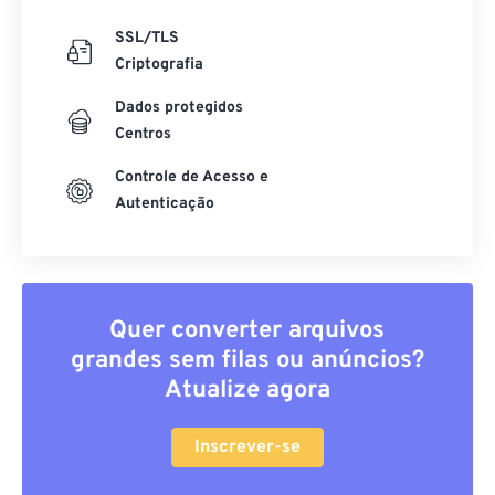
SSL/TLS
Criptografia
Dados protegidos
Centros
Controle de Acesso e
Autenticação
Quer converter arquivos
grandes sem filas ou anúncios?
Atualize agora
Inscrever-se