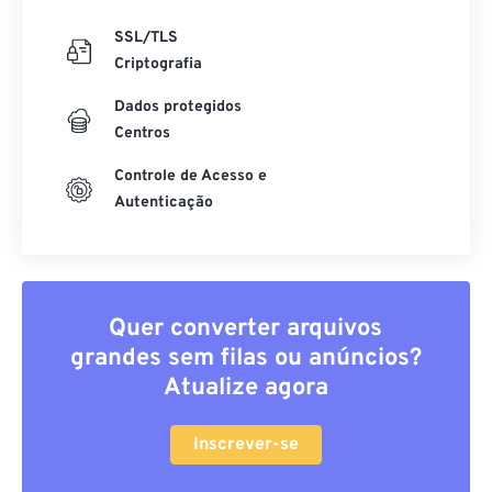
SSL/TLS
Criptografia
Dados protegidos
Centros
Controle de Acesso e
Autenticação
Quer converter arquivos
grandes sem filas ou anúncios?
Atualize agora
Inscrever-se