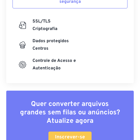
segurança
SSL/TLS
Criptografia
Dados protegidos
Centros
Controle de Acesso e
Autenticação
Quer converter arquivos
grandes sem filas ou anúncios?
Atualize agora
Inscrever-se