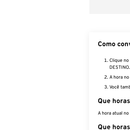
Como con
Clique no
DESTINO.
A hora no
Você tamb
Que horas
A hora atual n
Que horas