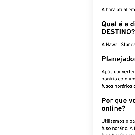
A hora atual e
Qual é a d
DESTINO?
A Hawaii Stan
Planejado
Após converter
horário com um
fusos horários 
Por que v
online?
Utilizamos o b
fuso horário. A