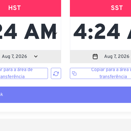
HST
SST
r para a área de
Copiar para a área 
ransferência
transferência
nk