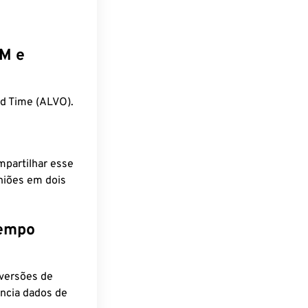
EM e
d Time (ALVO).
mpartilhar esse
niões em dois
tempo
nversões de
encia dados de