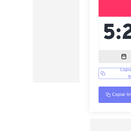
Copia
t
Copiar li