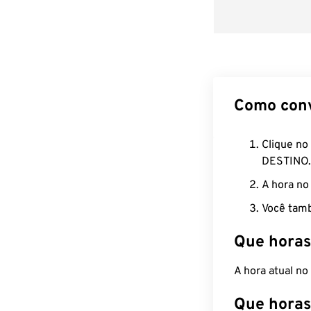
Como con
Clique no
DESTINO.
A hora no
Você tamb
Que horas
A hora atual no
Que horas