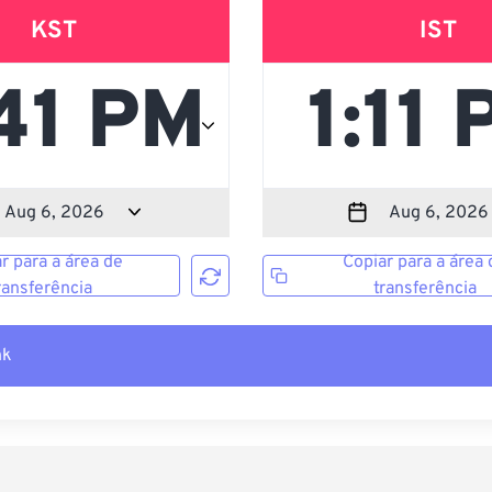
KST
IST
r para a área de
Copiar para a área 
ransferência
transferência
nk