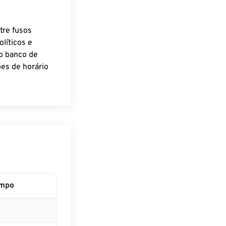
tre fusos
líticos e
o banco de
es de horário
empo