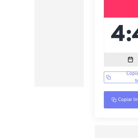
Copia
t
Copiar li