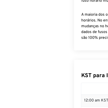
fuso horário mu
A maioria dos o
horários. No en
mudanças no ho
dados de fusos
são 100% preci
KST para 
12:00 am KST