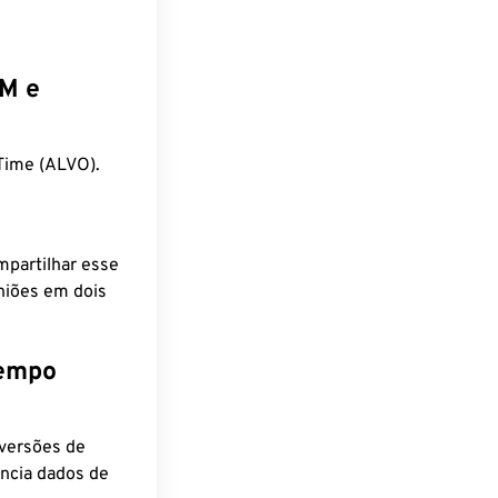
EM e
Time (ALVO).
mpartilhar esse
niões em dois
tempo
nversões de
encia dados de