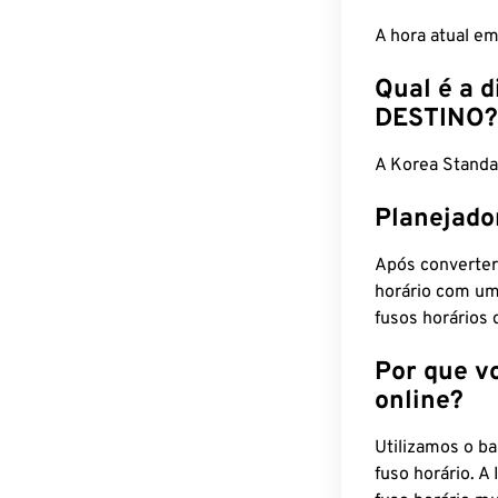
A hora atual e
Qual é a d
DESTINO?
A Korea Standa
Planejado
Após converter
horário com um
fusos horários 
Por que v
online?
Utilizamos o b
fuso horário. A