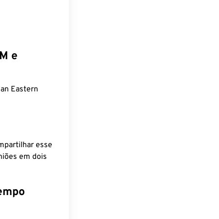
EM e
an Eastern
mpartilhar esse
niões em dois
tempo