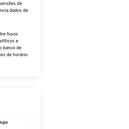
nversões de
encia dados de
tre fusos
líticos e
o banco de
es de horário
mpo