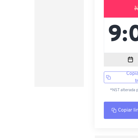
Copia
t
*NST alterada 
Copiar li