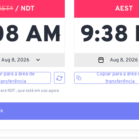
NST*
/ NDT
AEST
r para a área de
Copiar para a área 
ransferência
transferência
para NDT , que está em uso agora
nk