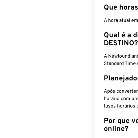
Que horas
A hora atual e
Qual é a d
DESTINO?
A Newfoundlan
Standard Time 
Planejado
Após converter
horário com um
fusos horários 
Por que v
online?