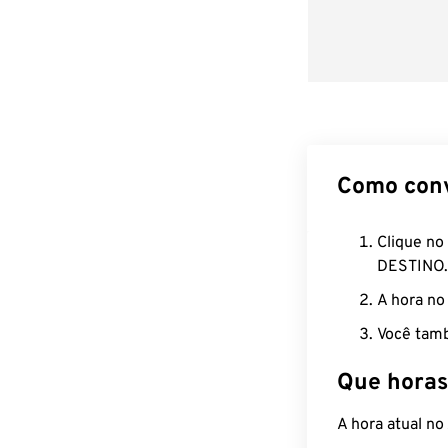
Como con
Clique no
DESTINO.
A hora no
Você tamb
Que horas
A hora atual n