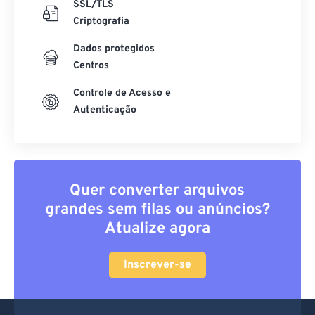
SSL/TLS
Criptografia
Dados protegidos
Centros
Controle de Acesso e
Autenticação
Quer converter arquivos
grandes sem filas ou anúncios?
Atualize agora
Inscrever-se