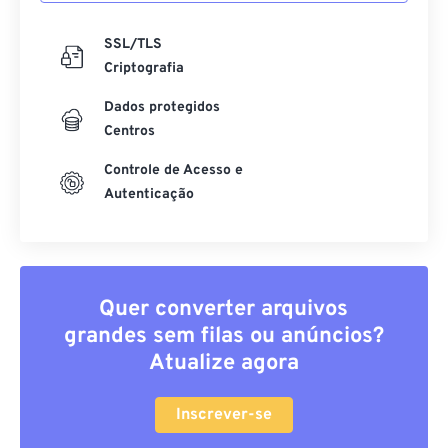
SSL/TLS
Criptografia
Dados protegidos
Centros
Controle de Acesso e
Autenticação
Quer converter arquivos
grandes sem filas ou anúncios?
Atualize agora
Inscrever-se