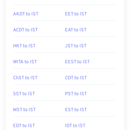
AKDT to IST
EET to IST
ACDT to IST
EAT to IST
HKT to IST
JST to IST
WITA to IST
EEST to IST
ChST to IST
CDT to IST
SST to IST
PST to IST
MST to IST
EST to IST
EDT to IST
IDT to IST