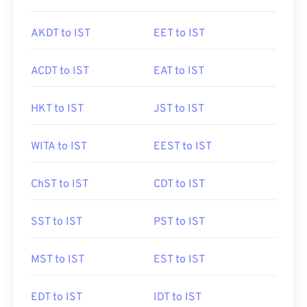
AKDT to IST
EET to IST
ACDT to IST
EAT to IST
HKT to IST
JST to IST
WITA to IST
EEST to IST
ChST to IST
CDT to IST
SST to IST
PST to IST
MST to IST
EST to IST
EDT to IST
IDT to IST