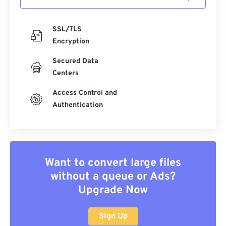
SSL/TLS
Encryption
Secured Data
Centers
Access Control and
Authentication
Want to convert large files
without a queue or Ads?
Upgrade Now
Sign Up