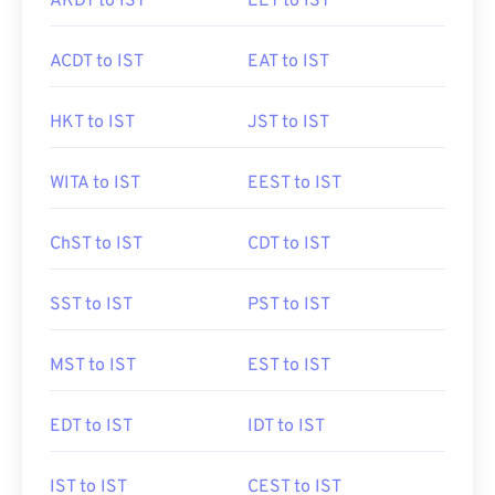
AKDT to IST
EET to IST
ACDT to IST
EAT to IST
HKT to IST
JST to IST
WITA to IST
EEST to IST
ChST to IST
CDT to IST
SST to IST
PST to IST
MST to IST
EST to IST
EDT to IST
IDT to IST
IST to IST
CEST to IST