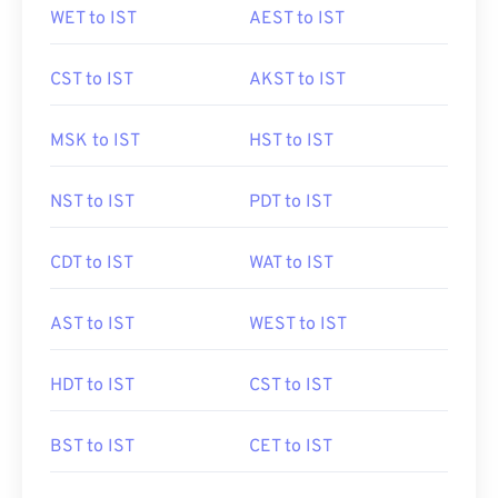
WET to IST
AEST to IST
CST to IST
AKST to IST
MSK to IST
HST to IST
NST to IST
PDT to IST
CDT to IST
WAT to IST
AST to IST
WEST to IST
HDT to IST
CST to IST
BST to IST
CET to IST