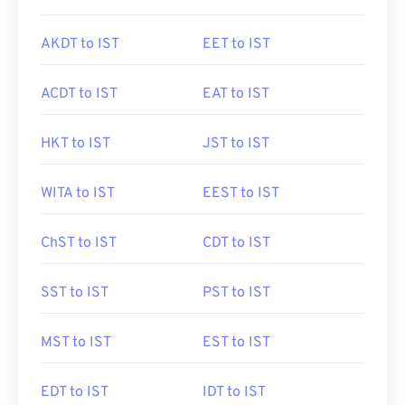
AKDT to IST
EET to IST
ACDT to IST
EAT to IST
HKT to IST
JST to IST
WITA to IST
EEST to IST
ChST to IST
CDT to IST
SST to IST
PST to IST
MST to IST
EST to IST
EDT to IST
IDT to IST