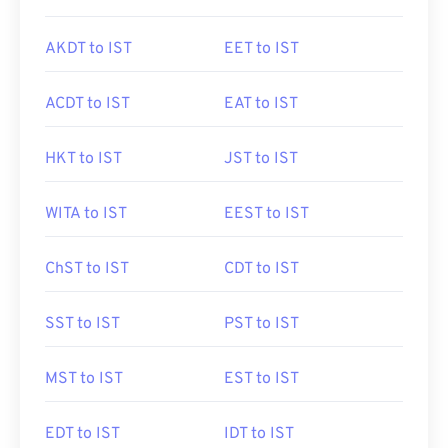
AKDT to IST
EET to IST
ACDT to IST
EAT to IST
HKT to IST
JST to IST
WITA to IST
EEST to IST
ChST to IST
CDT to IST
SST to IST
PST to IST
MST to IST
EST to IST
EDT to IST
IDT to IST