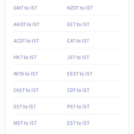
GMT to IST
NZDT to IST
AKDT to IST
EET to IST
ACDT to IST
EAT to IST
HKT to IST
JST to IST
WITA to IST
EEST to IST
ChST to IST
CDT to IST
SST to IST
PST to IST
MST to IST
EST to IST