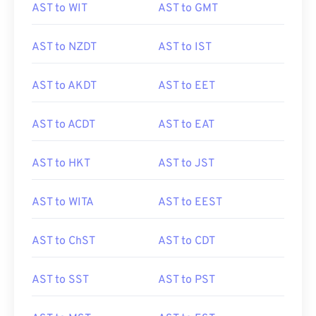
AST to WIT
AST to GMT
AST to NZDT
AST to IST
AST to AKDT
AST to EET
AST to ACDT
AST to EAT
AST to HKT
AST to JST
AST to WITA
AST to EEST
AST to ChST
AST to CDT
AST to SST
AST to PST