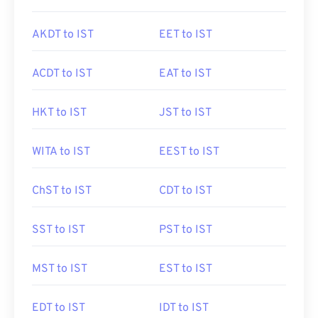
AKDT to IST
EET to IST
ACDT to IST
EAT to IST
HKT to IST
JST to IST
WITA to IST
EEST to IST
ChST to IST
CDT to IST
SST to IST
PST to IST
MST to IST
EST to IST
EDT to IST
IDT to IST