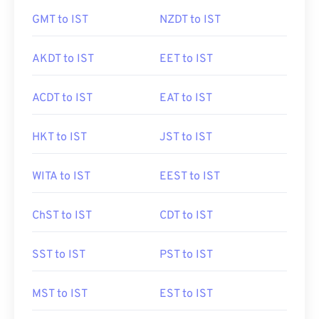
GMT to IST
NZDT to IST
AKDT to IST
EET to IST
ACDT to IST
EAT to IST
HKT to IST
JST to IST
WITA to IST
EEST to IST
ChST to IST
CDT to IST
SST to IST
PST to IST
MST to IST
EST to IST