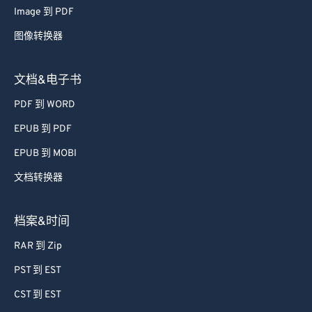
71
71
Image 到 PDF
72
72
图像转换器
73
73
74
74
文档&电子书
75
75
PDF 到 WORD
76
76
EPUB 到 PDF
77
77
EPUB 到 MOBI
78
78
文档转换器
79
79
80
80
档案&时间
81
81
RAR 到 Zip
82
82
PST 到 EST
83
83
CST 到 EST
84
84