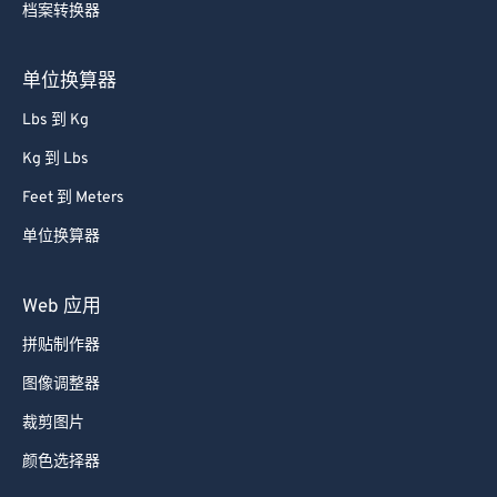
档案转换器
85
85
86
86
单位换算器
87
87
Lbs 到 Kg
88
88
Kg 到 Lbs
89
89
Feet 到 Meters
90
90
单位换算器
91
91
92
92
Web 应用
93
93
拼贴制作器
94
94
图像调整器
95
95
裁剪图片
96
96
颜色选择器
97
97