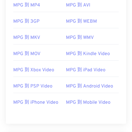
MPG 到 MP4
MPG 到 AVI
06
06
06
06
06
06
06
06
07
07
07
07
07
07
07
07
MPG 到 3GP
MPG 到 WEBM
08
08
08
08
08
08
08
08
MPG 到 MKV
MPG 到 WMV
09
09
09
09
09
09
09
09
10
10
10
10
10
10
10
10
MPG 到 MOV
MPG 到 Kindle Video
11
11
11
11
11
11
11
11
12
12
12
12
12
12
12
12
MPG 到 Xbox Video
MPG 到 iPad Video
13
13
13
13
13
13
13
13
MPG 到 PSP Video
MPG 到 Android Video
14
14
14
14
14
14
14
14
15
15
15
15
15
15
15
15
MPG 到 iPhone Video
MPG 到 Mobile Video
16
16
16
16
16
16
16
16
17
17
17
17
17
17
17
17
18
18
18
18
18
18
18
18