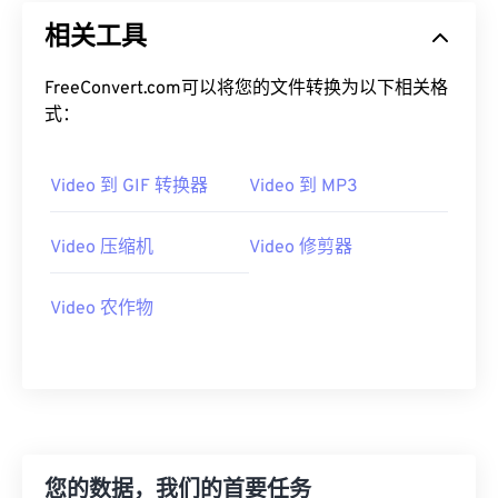
19
19
19
19
19
19
19
19
相关工具
20
20
20
20
20
20
20
20
FreeConvert.com可以将您的文件转换为以下相关格
21
21
21
21
21
21
21
21
式：
22
22
22
22
22
22
22
22
23
23
23
23
23
23
23
23
Video 到 GIF 转换器
Video 到 MP3
24
24
24
24
24
24
Video 压缩机
Video 修剪器
25
25
25
25
25
25
26
26
26
26
26
26
Video 农作物
27
27
27
27
27
27
28
28
28
28
28
28
29
29
29
29
29
29
30
30
30
30
30
30
31
31
31
31
31
31
您的数据，我们的首要任务