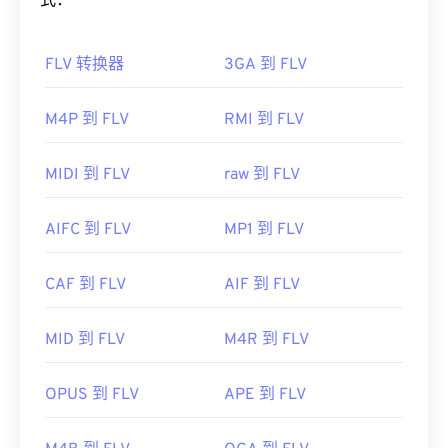
文件格式），该标准具有灵活性和独立性的优势。
式：
单。它可以通过互联网流式传输或在硬件播放器上播
放。
如何打开 FLV 文件？
FLV 转换器
3GA 到 FLV
有时，打开 MPEG 文件需要使用第三方软件，例如
默认情况下，FLV 在
Adob​​e
产品（即
Animate
当文件包含 MPEG-2 视频时。在这种情况下，请下
Creative Cloud
(Animate CC) 和
Flash
）中打开。在
M4P 到 FLV
RMI 到 FLV
载 MPEG-2 视频解码器（DVD 解码器包）。如果其
Adob​​e Flash 7 及更高版本中打开效果最佳。FLV 不
他方法都无效，请尝试
VLC 媒体播放器
。
支持章节或字幕，但支持元数据标签。
MIDI 到 FLV
raw 到 FLV
开发者：
运动图像专家组 (MPEG)
由于 FLV 基于开放标准，它可以在许多非 Adob​​e 产
首次发行：
1988年
品中打开。其他可以打开 FLV 的程序包括
VLC Media
AIFC 到 FLV
MP1 到 FLV
Player
、
Zoom Player
、
RealNetworks RealPlayer
有用的链接：
Cloud
、
Eltima Elmedia Player
等
。
https://en.wikipedia.org/wiki/Moving_Picture_Experts_
CAF 到 FLV
AIF 到 FLV
开发者：
Adobe
https://en.wikipedia.org/wiki/MPEG-1
首次发行：
2003 年
MID 到 FLV
M4R 到 FLV
有用的链接：
OPUS 到 FLV
APE 到 FLV
https://en.wikipedia.org/wiki/Flash_Video
https://www.lifewire.com/flv-file