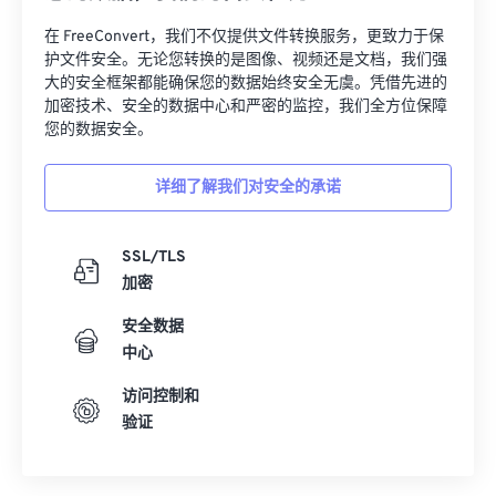
32
32
32
32
32
32
在 FreeConvert，我们不仅提供文件转换服务，更致力于保
33
33
33
33
33
33
护文件安全。无论您转换的是图像、视频还是文档，我们强
大的安全框架都能确保您的数据始终安全无虞。凭借先进的
34
34
34
34
34
34
加密技术、安全的数据中心和严密的监控，我们全方位保障
您的数据安全。
35
35
35
35
35
35
36
36
36
36
36
36
详细了解我们对安全的承诺
37
37
37
37
37
37
38
38
38
38
38
38
SSL/TLS
加密
39
39
39
39
39
39
40
40
40
40
40
40
安全数据
中心
41
41
41
41
41
41
访问控制和
42
42
42
42
42
42
验证
43
43
43
43
43
43
44
44
44
44
44
44