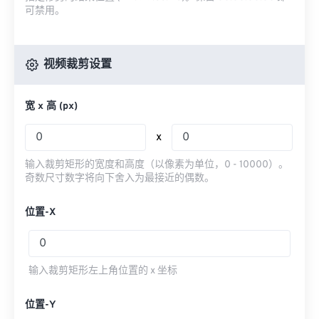
可禁用。
视频裁剪设置
宽 x 高 (px)
x
输入裁剪矩形的宽度和高度（以像素为单位，0 - 10000）。
奇数尺寸数字将向下舍入为最接近的偶数。
位置-X
输入裁剪矩形左上角位置的 x 坐标
位置-Y