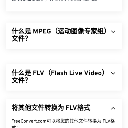
什么是 MPEG（运动图像专家组）
文件？
运动图像专家组 (MPEG) 是一个数字视频文件格式
家
族
，也是制定该格式标准的组织的名称。该文件格式
采用
编解码器
进行复杂的压缩，从而生成质量相对较
什么是 FLV（Flash Live Video）
好的小型文件。MPEG 文件扩展名与
MPEG-1
格式最
为接近。
文件？
如何打开 MPEG 文件？
Flash Live Video (FLV)，顾名思义，是一种
Flash
视
频。它是一种流行的格式，主要通过互联网提供高质
MPEG 文件几乎总是在操作系统的默认视频播放器中
将其他文件转换为 FLV格式
量、同步良好的多媒体内容。它也是一个媒体容器，
打开。在 Windows 上，它会在
Windows Media
因此使用
编解码器
来压缩文件大小。FLV 使用开放标
Player
中打开。在 Mac 上，它会在
QuickTime
中打
准
FreeConvert.com可以将您的其他文件转换为 FLV格
ISO/IEC 14496-12:2008
（也称为 ISO 基础媒体
开。它不支持章节、字幕、副标题、元数据标签或菜