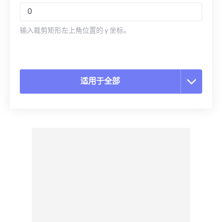
输入裁剪矩形左上角位置的 y 坐标。
适用于全部
重置所有选项
从预设应用
另存为预设