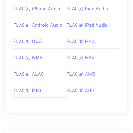
FLAC 到 iPhone Audio
FLAC 到 Ipod Audio
FLAC 到 Android Audio
FLAC 到 iPad Audio
00
00
00
00
00
00
00
00
FLAC 到 OGG
FLAC 到 M4A
FLAC 到 WMA
FLAC 到 WAV
00
00
00
00
00
00
00
00
01
01
01
01
01
01
01
01
FLAC 到 ALAC
FLAC 到 AMR
02
02
02
02
02
02
02
02
03
03
03
03
03
03
03
03
FLAC 到 MP3
FLAC 到 AIFF
04
04
04
04
04
04
04
04
05
05
05
05
05
05
05
05
06
06
06
06
06
06
06
06
07
07
07
07
07
07
07
07