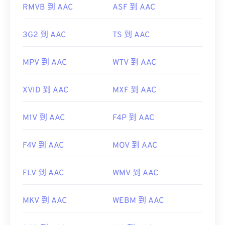
https://www.iso.org/standard/43345.html?
RMVB 到 AAC
ASF 到 AAC
browse=tc
3G2 到 AAC
TS 到 AAC
MPV 到 AAC
WTV 到 AAC
XVID 到 AAC
MXF 到 AAC
M1V 到 AAC
F4P 到 AAC
F4V 到 AAC
MOV 到 AAC
FLV 到 AAC
WMV 到 AAC
MKV 到 AAC
WEBM 到 AAC