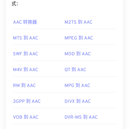
数字版权管理 (DRM) 的
约束。
有效地压缩文件大小，同时提供与未压缩音频类似的
式：
音质。
此外，可以实现 FLAC 的
编解码器
包括用于编码的
FFmpeg
、
Flake
和
FLACCL
，以及用于解码的
AAC 转换器
M2TS 到 AAC
如何打开 AAC 文件？
Audiocogs
。最后，正如名称中的“免费”一词所暗示
的那样，
FLAC
是
一款开源
软件。
为了获得最佳效果，请使用
VLC 媒体播放器
打开
MTS 到 AAC
MPEG 到 AAC
开发者：
Xiph.Org 基金会
AAC 文件。此外，
iTunes
也会默认打开 AAC 文件。
不过，AAC 文件非常普遍，可以在许多其他程序和
首次发行：
2001年
SWF 到 AAC
MOD 到 AAC
软件中打开。
有用的链接：
此外，由于 AAC 文件通常用作视频游戏的音频文
M4V 到 AAC
QT 到 AAC
https://en.wikipedia.org/wiki/FLAC
件，因此它们可以在大多数流行的游戏机上打开，例
https://xiph.org/flac/
如
Nintendo 3DS
和
Playstation 4
。
RM 到 AAC
MPG 到 AAC
开发者：
ISO/IEC MPEG 音频委员会
首次发行：
1997年
3GPP 到 AAC
DIVX 到 AAC
有用的链接：
VOB 到 AAC
DVR-MS 到 AAC
https://en.wikipedia.org/wiki/Advanced_Audio_Coding