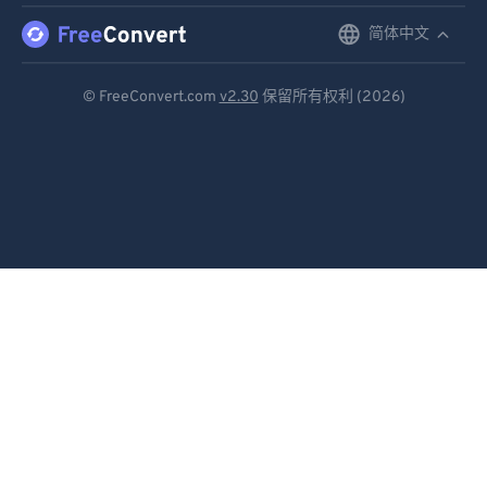
87
87
简体中文
English
88
88
Deutsch
© FreeConvert.com
v2.30
保留所有权利 (2026)
89
89
Español
90
90
Français
91
91
92
92
Português
93
93
Italiano
94
94
Dutch
95
95
日本語
96
96
简体中文
97
97
98
98
繁體中文
99
99
한국어