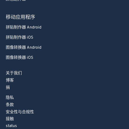
74
74
移动应用程序
75
75
拼贴制作器 Android
76
76
拼贴制作器 iOS
77
77
78
78
图像转换器 Android
79
79
图像转换器 iOS
80
80
关于我们
81
81
博客
82
82
捐
83
83
隐私
条款
84
84
安全性与合规性
85
85
接触
86
86
status