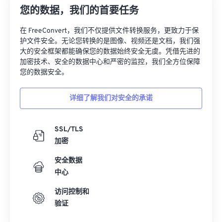
您的数据，我们的首要任务
08
08
08
08
08
08
08
08
09
09
09
09
09
09
09
09
在 FreeConvert，我们不仅提供文件转换服务，更致力于保
护文件安全。无论您转换的是图像、视频还是文档，我们强
10
10
10
10
10
10
10
10
大的安全框架都能确保您的数据始终安全无虞。凭借先进的
加密技术、安全的数据中心和严密的监控，我们全方位保障
11
11
11
11
11
11
11
11
您的数据安全。
12
12
12
12
12
12
12
12
13
13
13
13
13
13
13
13
详细了解我们对安全的承诺
14
14
14
14
14
14
14
14
SSL/TLS
15
15
15
15
15
15
15
15
加密
16
16
16
16
16
16
16
16
安全数据
17
17
17
17
17
17
17
17
中心
18
18
18
18
18
18
18
18
访问控制和
19
19
19
19
19
19
19
19
验证
20
20
20
20
20
20
20
20