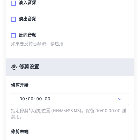
淡入音频
淡出音频
反向音频
如果要反转音频流，请启用
修剪设置
修剪开始
00
:
00
:
00
.
00
指定修剪的起始位置 (HH:MM:SS.MS)。保留 00:00:00.00 则
禁用。
修剪末端