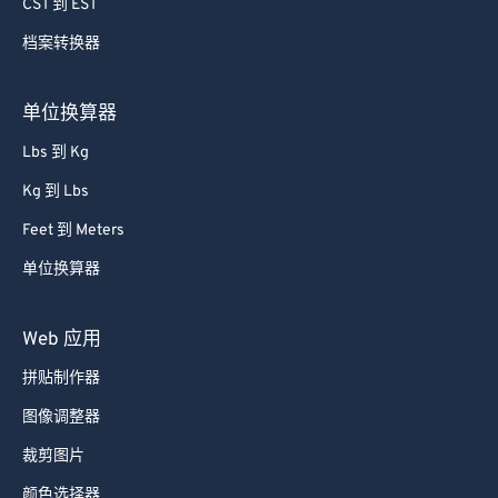
60
60
CST 到 EST
61
61
档案转换器
62
62
单位换算器
63
63
64
64
Lbs 到 Kg
65
65
Kg 到 Lbs
66
66
Feet 到 Meters
67
67
单位换算器
68
68
Web 应用
69
69
拼贴制作器
70
70
71
71
图像调整器
72
72
裁剪图片
73
73
颜色选择器