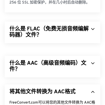
256 位 SSL 加密保护，并在几小时后自动删除。
什么是 FLAC（免费无损音频编解
码器）文件？
免费无损音频编解码器 (FLAC) 是一种可以缩小音频
文件大小的文件格式，顾名思义，这种格式不会损失
音频质量或原始数据。FLAC 通过使用一种
算法
将文
什么是 AAC（高级音频编码）文
件压缩到原始大小的 50% 到 70% 左右，从而实现
无损
件？
压缩。
如何打开 FLAC 文件？
高级音频编码 (AAC) 是一种通过
有损
压缩来减小文
件大小的数字音频文件格式。它主要用于数字电视、
打开 FLAC 文件的默认程序是
VLC 媒体播放器
。
将其他文件转换为 AAC格式
数字广播和互联网流媒体。它是
iOS
、
YouTube
、
FLAC 的其他特性包括：它未申请专利、允许播放音
任天堂
和
PlayStation
的标准音频格式。ISO/
IEC
将
乐、兼容
电话应用程序编程接口 (TAPI)
，并且不受
AAC
FreeConvert.com可以将您的其他文件转换为 AAC格
编解码器
指定
为
MP3
的改进版本，因为它能够更