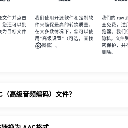
21
21
21
21
19
19
19
19
22
22
22
22
20
20
20
20
源文件并点击
我们使用开源软件和定制软
我们的 raw 
23
23
23
23
。您还可以批
件来确保最高的转换质量。
全免费，适
21
21
21
21
24
24
24
换为目标文件
在大多数情况下，您可以使
览器。我们
22
22
22
22
用“高级设置”（可选，查找
隐私。文件受 2
25
25
25
23
23
23
23
密保护，并
图标）。
26
26
26
删除。
24
24
24
27
27
27
25
25
25
28
28
28
26
26
26
29
29
29
27
27
27
30
30
30
AC（高级音频编码）文件？
28
28
28
31
31
31
29
29
29
32
32
32
AAC) 是一种通过
有损
压缩来减小文件大小的数字音频文件格式
30
30
30
33
33
33
广播和互联网流媒体。它是
iOS
、
YouTube
、
任天堂
和
PlayStatio
31
31
31
 AAC
编解码器
指定
为
MP3
的改进版本，因为它能够更有效地压
34
34
34