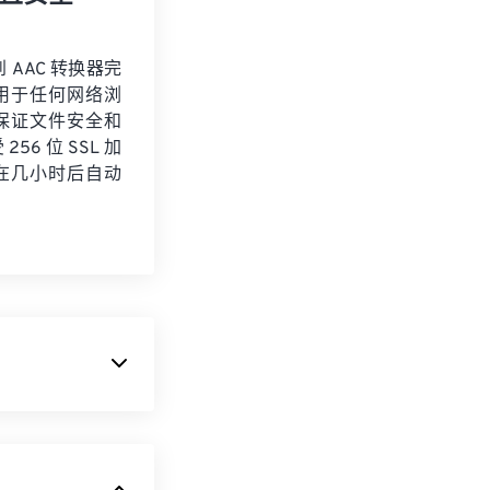
到 AAC 转换器完
用于任何网络浏
保证文件安全和
56 位 SSL 加
在几小时后自动
。它主要用于数
n
的标准音频格
缩文件大小，同