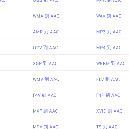
AAC
OGG 到 AAC
M4A 到 AAC
45
45
45
48
48
48
46
46
46
WMA 到 AAC
WAV 到 AAC
49
49
49
47
47
47
50
50
50
AMR 到 AAC
MP3 到 AAC
48
48
48
51
51
51
49
49
49
52
52
52
OGV 到 AAC
MP4 到 AAC
50
50
50
53
53
53
51
51
51
3GP 到 AAC
WEBM 到 AAC
54
54
54
52
52
52
55
55
55
WMV 到 AAC
FLV 到 AAC
53
53
53
56
56
56
54
54
54
57
57
57
F4V 到 AAC
F4P 到 AAC
55
55
55
58
58
58
56
56
56
MXF 到 AAC
XVID 到 AAC
59
59
59
57
57
57
60
MPV 到 AAC
TS 到 AAC