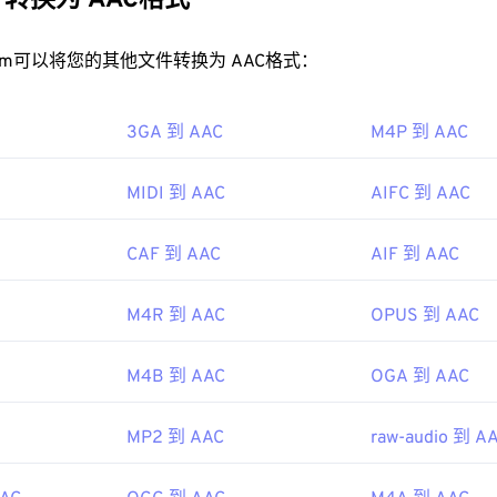
转换为 AAC格式
缩音频类似的音质。
32
32
32
35
35
35
33
33
33
AC 文件？
rt.com可以将您的其他文件转换为 AAC格式：
36
36
36
34
34
34
37
37
37
效果，请使用
VLC 媒体播放器
打开 AAC 文件。此外，
iTunes
也会
3GA 到 AAC
35
35
35
M4P 到 AAC
AC 文件非常普遍，可以在许多其他程序和软件中打开。
38
38
38
36
36
36
AC 文件通常用作视频游戏的音频文件，因此它们可以在大多数流
39
39
39
MIDI 到 AAC
AIFC 到 AAC
ndo 3DS
和
Playstation 4
。
37
37
37
40
40
40
IEC MPEG 音频委员会
38
38
38
CAF 到 AAC
AIF 到 AAC
41
41
41
97年
39
39
39
42
42
42
M4R 到 AAC
OPUS 到 AAC
40
40
40
43
43
43
ipedia.org/wiki/Advanced_Audio_Coding
41
41
41
44
44
44
M4B 到 AAC
OGA 到 AAC
so.org/standard/43345.html?browse=tc
42
42
42
45
45
45
43
43
43
MP2 到 AAC
raw-audio 到 A
46
46
46
44
44
44
47
47
47