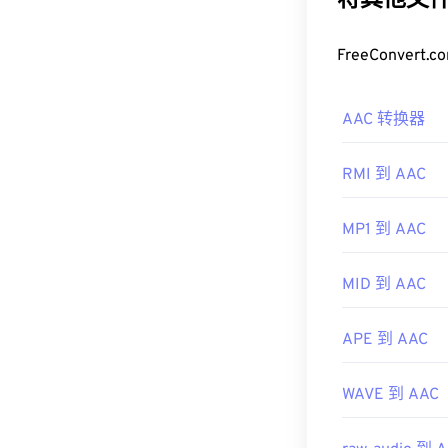
将其他文件
时提供与未压
如何打开 A
FreeConve
为了获得最佳
AAC 转换器
文件。不过，A
此外，由于 A
RMI 到 AAC
开，例如
Ninte
开发者：
ISO/
MP1 到 AAC
首次发行：
19
MID 到 AAC
有用的链接：
https://en.wik
APE 到 AAC
https://www.i
WAVE 到 AAC