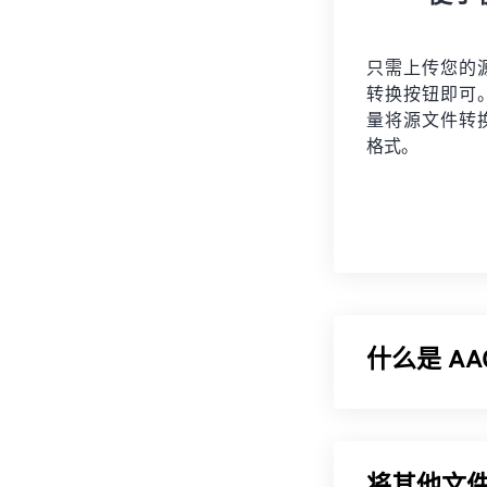
只需上传您的
转换按钮即可
量将
源文件
转
格式。
什么是 A
高级音频编码 (
字电视、数字
式。ISO/
IEC
将