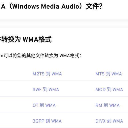
32
32
32
（Windows Media Audio）文件？
35
35
35
LAC 文件？
33
33
33
36
36
36
文件的默认程序是
VLC 媒体播放器
。FLAC 的其他特性包括：它未
了
Windows Media Audio (WMA)
文件格式，以与 MP3 文件格式竞
34
34
34
37
37
37
话应用程序编程接口 (TAPI)
，并且不受
数字版权管理 (DRM) 的
器，也是一种音频格式。自 1999 年诞生以来，WMA 不断发
35
35
35
A Pro
、
WMA Lossless
和
WMA Voice
。它是
Windows Media
的
38
38
38
FLAC 的
转换为 WMA格式
编解码器
包括用于编码的
FFmpeg
、
Flake
和
FLACCL
indows Media 的开发。
36
36
36
最后，正如名称中的“免费”一词所暗示的那样，
FLAC
是
一款开
39
39
39
37
37
37
.Org 基金会
WMA 文件？
rt.com可以将您的其他文件转换为 WMA格式：
40
40
40
38
38
38
01年
41
41
41
edia
的核心组件，
Windows Media Player
支持 WMA 文件，并
39
39
39
M2TS 到 WMA
MTS 到 WMA
序。然而，由于
WMA
文件相对普及，许多其他播放器和程序也支
42
42
42
经常用于在线流媒体播放。
40
40
40
ipedia.org/wiki/FLAC
43
43
43
SWF 到 WMA
MOD 到 WMA
WMA 文件的程序包括
VLC 媒体播放器
41
41
和
UltraMixer
41
。对于移动设
g/flac/
44
44
44
a Console
，它有适用于
Apple iOS
、
Google Android
和
Windo
42
42
42
QT 到 WMA
RM 到 WMA
45
45
45
 10 Mobile 的
版本。
43
43
43
46
46
46
3GPP 到 WMA
DIVX 到 WMA
44
44
44
47
47
47
99年