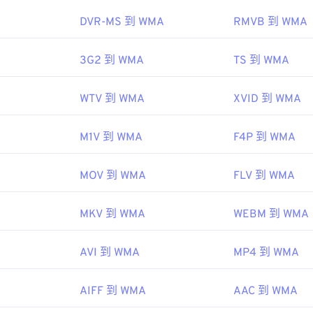
45
45
45
48
48
48
DVR-MS 到 WMA
RMVB 到 WMA
46
46
46
49
49
49
ipedia.org/wiki/Windows_Media_Audio
47
47
47
3G2 到 WMA
TS 到 WMA
50
50
50
microsoft.com/en-us/windows/desktop/medfound/windows-me
48
48
48
51
51
51
WTV 到 WMA
XVID 到 WMA
49
49
49
52
52
52
50
50
50
53
53
53
M1V 到 WMA
F4P 到 WMA
51
51
51
54
54
54
52
52
52
MOV 到 WMA
FLV 到 WMA
55
55
55
53
53
53
56
56
56
MKV 到 WMA
WEBM 到 WMA
54
54
54
57
57
57
55
55
55
AVI 到 WMA
MP4 到 WMA
58
58
58
56
56
56
59
59
59
AIFF 到 WMA
AAC 到 WMA
57
57
57
60