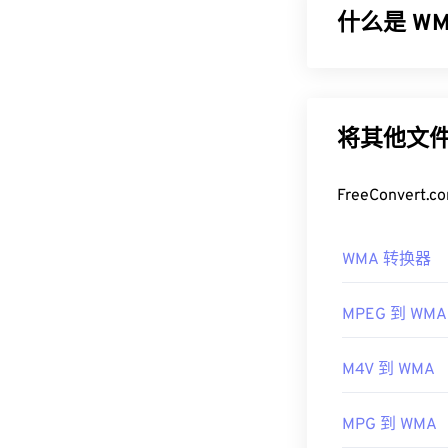
什么是 WMA
如何打开 F
打开 FLAC 
微软最初开发
放音乐、兼容
电
一种音频编解码
更新版本：
WM
此外，可以实现 
将其他文件
但微软已停止了 W
的
Audiocogs
。
开发者：
Xiph
如何打开 
FreeConve
首次发行：
20
作为
Windows M
WMA 转换器
有用的链接：
文件的默认程
WMA 文件也
https://en.wik
MPEG 到 WMA
其他可以打开 
https://xiph.or
OverDrive Medi
M4V 到 WMA
Phone/Windows
开发者：
微软
MPG 到 WMA
首次发行：
19