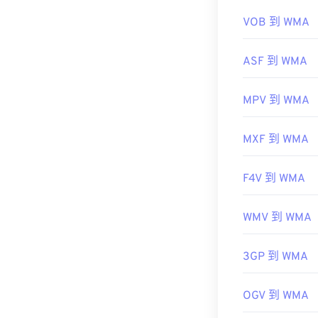
有用的链接：
VOB 到 WMA
https://en.wik
ASF 到 WMA
https://docs.
MPV 到 WMA
MXF 到 WMA
F4V 到 WMA
WMV 到 WMA
3GP 到 WMA
OGV 到 WMA