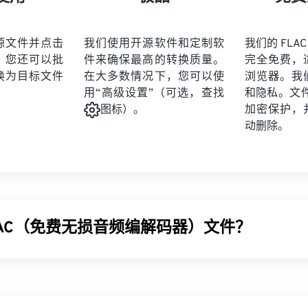
21
21
21
21
19
19
19
19
22
22
22
22
20
20
20
20
源文件并点击
我们使用开源软件和定制软
我们的 FLAC
23
23
23
23
。您还可以批
件来确保最高的转换质量。
完全免费，
21
21
21
21
24
24
24
换为目标文件
在大多数情况下，您可以使
浏览器。我
22
22
22
22
用“高级设置”（可选，查找
和隐私。文件受
25
25
25
23
23
23
23
加密保护，
图标）。
26
26
26
动删除。
24
24
24
27
27
27
25
25
25
28
28
28
26
26
26
29
29
29
27
27
27
30
30
30
LAC（免费无损音频编解码器）文件？
28
28
28
31
31
31
29
29
29
32
32
32
解码器 (FLAC) 是一种可以缩小音频文件大小的文件格式，顾
30
30
30
33
33
33
量或原始数据。FLAC 通过使用一种
算法
将文件压缩到原始大小的 
31
31
31
现
无损
压缩。
34
34
34